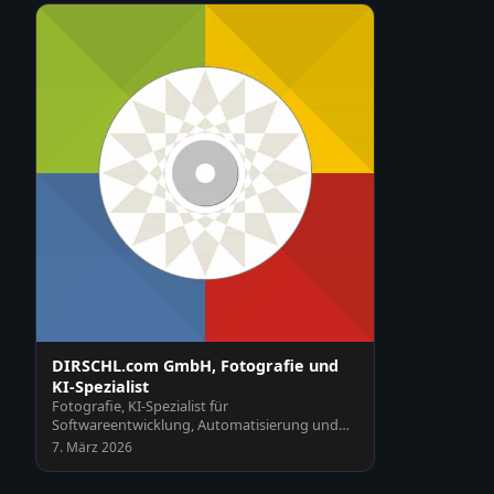
DIRSCHL.com GmbH, Fotografie und
KI-Spezialist
Fotografie, KI-Spezialist für
Softwareentwicklung, Automatisierung und
Schulungen, Webseiten und Plu…
7. März 2026