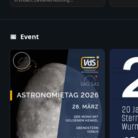
in Erlbach, Landkreis Altötting.
Sonnenstrahlen durchdringen…
📅
Event