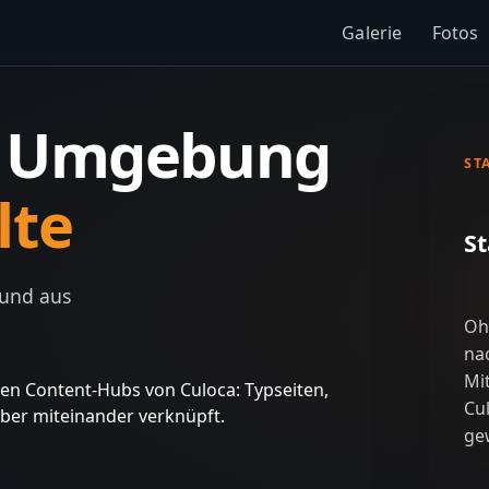
Galerie
Fotos
e Umgebung
ST
lte
St
 und aus
Oh
na
Mi
gsten Content-Hubs von Culoca: Typseiten,
Cul
uber miteinander verknüpft.
ge