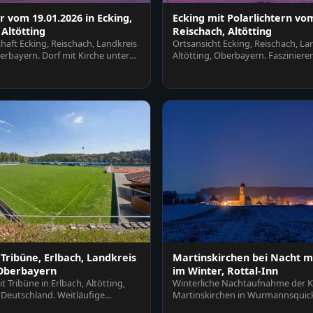
r vom 19.01.2026 in Ecking,
Ecking mit Polarlichtern vom
 Altötting
Reischach, Altötting
haft Ecking, Reischach, Landkreis
Ortsansicht Ecking, Reischach, La
berbayern. Dorf mit Kirche unter
Altötting, Oberbayern. Fasziniere
Polarlicht erhellt Fe…
 Tribüne, Erlbach, Landkreis
Martinskirchen bei Nacht mi
 Oberbayern
im Winter, Rottal-Inn
t Tribüne in Erlbach, Altötting,
Winterliche Nachtaufnahme der K
Deutschland. Weitläufige
Martinskirchen in Wurmannsquick
mit T…
Rottal-Inn, Nied…