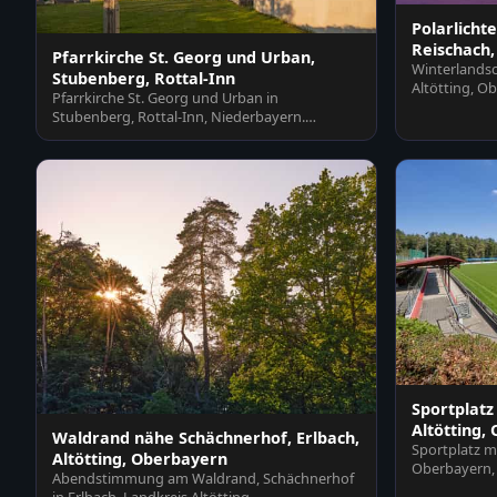
Polarlichte
Reischach,
Pfarrkirche St. Georg und Urban,
Winterlandsc
Stubenberg, Rottal-Inn
Altötting, O
Pfarrkirche St. Georg und Urban in
farbigem…
Stubenberg, Rottal-Inn, Niederbayern.
Historisches Gotteshaus im…
Sportplatz
Altötting,
Waldrand nähe Schächnerhof, Erlbach,
Sportplatz mi
Altötting, Oberbayern
Oberbayern, 
Abendstimmung am Waldrand, Schächnerhof
Rasenfläche 