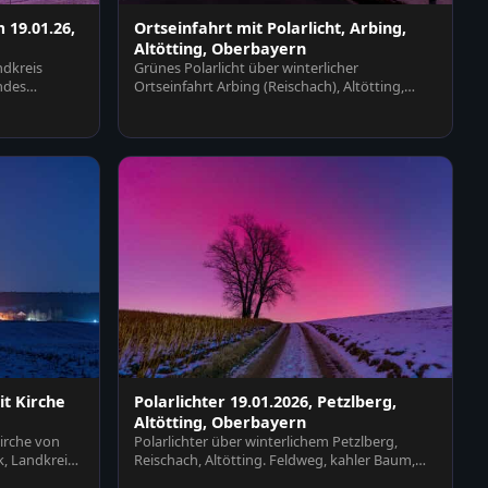
 19.01.26,
Ortseinfahrt mit Polarlicht, Arbing,
Altötting, Oberbayern
ndkreis
Grünes Polarlicht über winterlicher
ndes
Ortseinfahrt Arbing (Reischach), Altötting,
Oberbayern, Deutschl…
t Kirche
Polarlichter 19.01.2026, Petzlberg,
Altötting, Oberbayern
irche von
Polarlichter über winterlichem Petzlberg,
, Landkreis
Reischach, Altötting. Feldweg, kahler Baum,
schneebedeckte…