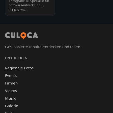
Fotografie, KI-Spezialist für
Spezialist
Softwareentwicklung,
Automatisierung und
7. März 2026
Schulungen, Webseiten und
Plu…
GPS-basierte Inhalte entdecken und teilen.
ENTDECKEN
Regionale Fotos
Events
Firmen
Videos
Musik
Galerie