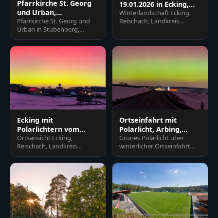
Pfarrkirche St. Georg
19.01.2026 in Ecking,
und Urban,
Winterlandschaft Ecking,
Reischach, Altötting
Pfarrkirche St. Georg und
Reischach, Landkreis
Stubenberg, Rottal-Inn
Urban in Stubenberg,
Altötting, Oberbayern. Dorf
Rottal-Inn, Niederbayern.
mit Kirche unter farbigem…
Historisches Gotteshaus
im…
Ecking mit
Ortseinfahrt mit
Polarlichtern vom
Polarlicht, Arbing,
Ortsansicht Ecking,
Grünes Polarlicht über
19.01.26, Reischach,
Altötting, Oberbayern
Reischach, Landkreis
winterlicher Ortseinfahrt
Altötting
Altötting, Oberbayern.
Arbing (Reischach),
Faszinierendes Polarlicht
Altötting, Oberbayern,
erhellt Fe…
Deutschl…