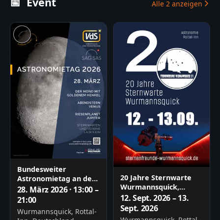
📅
Event
Alle
2
anzeigen
Bundesweiter
20 Jahre Sternwarte
Astronomietag an der
Wurmannsquick,
Sternwarte
28. März 2026 · 13:00 –
Astronomie im Rottal
Wurmannsquick
12. Sept. 2026 – 13.
21:00
Sept. 2026
Wurmannsquick, Rottal-
Wurmannsquick, Rottal-