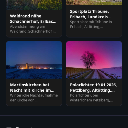
Sportplatz Tribüne,
Waldrand nähe
Erlbach, Landkreis
Schächnerhof, Erlbach,
Sportplatz mit Tribüne in
Altötting, Oberbayern
Abendstimmung am
Erlbach, Altötting,
Altötting, Oberbayern
Waldrand, Schächnerhof in
Oberbayern, Deutschland.
Erlbach, Landkreis Altötting.
Weitläufige Rasenfläche mit
Sonnenstrahlen
T…
durchdringen…
Martinskirchen bei
Polarlichter 19.01.2026,
Nacht mit Kirche im
Petzlberg, Altötting,
Winterliche Nachtaufnahme
Polarlichter über
Winter, Rottal-Inn
Oberbayern
der Kirche von
winterlichem Petzlberg,
Martinskirchen in
Reischach, Altötting.
Wurmannsquick, Landkreis
Feldweg, kahler Baum,
Rottal-Inn, Nied…
schneebedeckte…