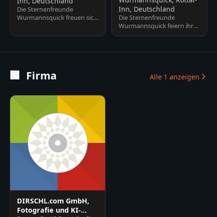
Inn, Deutschland
Inn, Deutschland
Die Sternenfreunde
Wurmannsquick freuen sich
Die Sternenfreunde
über viele Besucher und
Wurmannsquick feiern ihr
stellen euch den Verein, die
20-jähriges Jubiläum. Gute
St…
Unterhaltung, Vorträge,
Besic…
🏢
Firma
Alle
1
anzeigen
DIRSCHL.com GmbH,
Fotografie und KI-