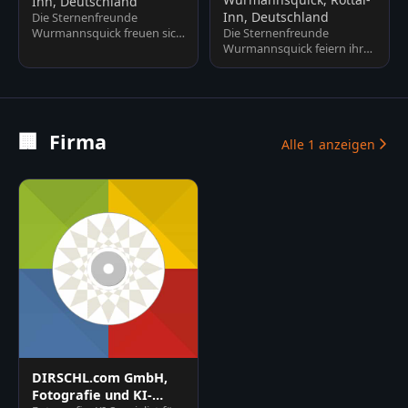
Inn, Deutschland
Inn, Deutschland
Die Sternenfreunde
Wurmannsquick freuen sich
Die Sternenfreunde
über viele Besucher und
Wurmannsquick feiern ihr
stellen euch den Verein, die
20-jähriges Jubiläum. Gute
St…
Unterhaltung, Vorträge,
Besic…
🏢
Firma
Alle
1
anzeigen
DIRSCHL.com GmbH,
Fotografie und KI-