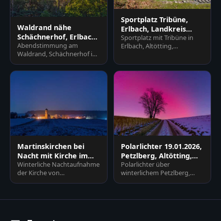
Sportplatz Tribüne,
Waldrand nähe
Erlbach, Landkreis
Schächnerhof, Erlbach,
Sportplatz mit Tribüne in
Altötting, Oberbayern
Abendstimmung am
Erlbach, Altötting,
Altötting, Oberbayern
Waldrand, Schächnerhof in
Oberbayern, Deutschland.
Erlbach, Landkreis Altötting.
Weitläufige Rasenfläche mit
Sonnenstrahlen
T…
durchdringen…
Martinskirchen bei
Polarlichter 19.01.2026,
Nacht mit Kirche im
Petzlberg, Altötting,
Winterliche Nachtaufnahme
Polarlichter über
Winter, Rottal-Inn
Oberbayern
der Kirche von
winterlichem Petzlberg,
Martinskirchen in
Reischach, Altötting.
Wurmannsquick, Landkreis
Feldweg, kahler Baum,
Rottal-Inn, Nied…
schneebedeckte…