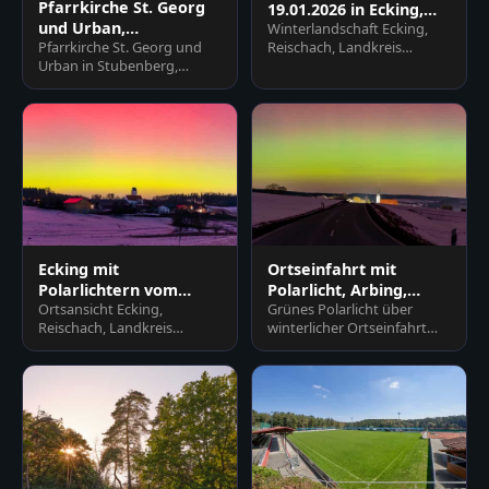
Pfarrkirche St. Georg
19.01.2026 in Ecking,
und Urban,
Winterlandschaft Ecking,
Reischach, Altötting
Pfarrkirche St. Georg und
Reischach, Landkreis
Stubenberg, Rottal-Inn
Urban in Stubenberg,
Altötting, Oberbayern. Dorf
Rottal-Inn, Niederbayern.
mit Kirche unter farbigem…
Historisches Gotteshaus
im…
Ecking mit
Ortseinfahrt mit
Polarlichtern vom
Polarlicht, Arbing,
Ortsansicht Ecking,
Grünes Polarlicht über
19.01.26, Reischach,
Altötting, Oberbayern
Reischach, Landkreis
winterlicher Ortseinfahrt
Altötting
Altötting, Oberbayern.
Arbing (Reischach),
Faszinierendes Polarlicht
Altötting, Oberbayern,
erhellt Fe…
Deutschl…