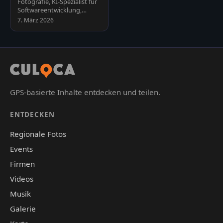
Fotografie, KI-Spezialist für
Spezialist
Softwareentwicklung,
Automatisierung und
7. März 2026
Schulungen, Webseiten und
Plu…
GPS-basierte Inhalte entdecken und teilen.
ENTDECKEN
Regionale Fotos
Events
Firmen
Videos
Musik
Galerie