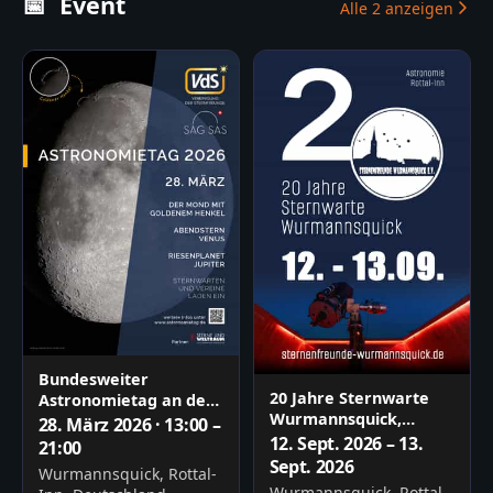
📅
Event
Alle
2
anzeigen
Bundesweiter
20 Jahre Sternwarte
Astronomietag an der
Wurmannsquick,
Sternwarte
28. März 2026 · 13:00 –
Astronomie im Rottal
Wurmannsquick
12. Sept. 2026 – 13.
21:00
Sept. 2026
Wurmannsquick, Rottal-
Wurmannsquick, Rottal-