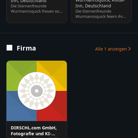
Inn, Deutschland
Inn, Deutschland
Die Sternenfreunde
Wurmannsquick freuen sich
Die Sternenfreunde
über viele Besucher und
Wurmannsquick feiern ihr
stellen euch den Verein, die
20-jähriges Jubiläum. Gute
St…
Unterhaltung, Vorträge,
Besic…
🏢
Firma
Alle
1
anzeigen
DIRSCHL.com GmbH,
Fotografie und KI-