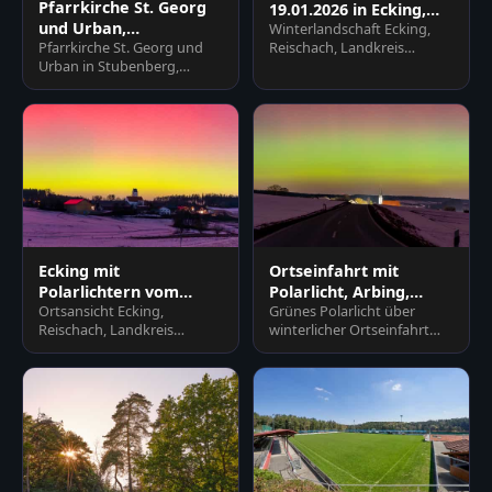
Pfarrkirche St. Georg
19.01.2026 in Ecking,
und Urban,
Winterlandschaft Ecking,
Reischach, Altötting
Pfarrkirche St. Georg und
Reischach, Landkreis
Stubenberg, Rottal-Inn
Urban in Stubenberg,
Altötting, Oberbayern. Dorf
Rottal-Inn, Niederbayern.
mit Kirche unter farbigem…
Historisches Gotteshaus
im…
Ecking mit
Ortseinfahrt mit
Polarlichtern vom
Polarlicht, Arbing,
Ortsansicht Ecking,
Grünes Polarlicht über
19.01.26, Reischach,
Altötting, Oberbayern
Reischach, Landkreis
winterlicher Ortseinfahrt
Altötting
Altötting, Oberbayern.
Arbing (Reischach),
Faszinierendes Polarlicht
Altötting, Oberbayern,
erhellt Fe…
Deutschl…