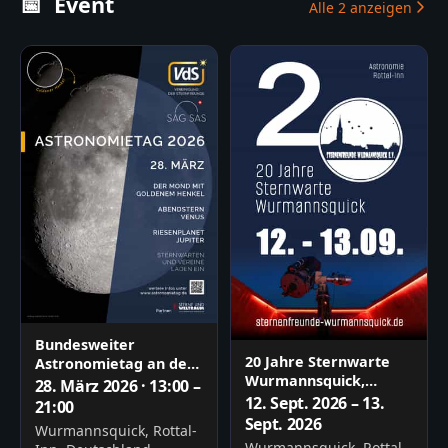
📅
Event
Alle
2
anzeigen
Bundesweiter
20 Jahre Sternwarte
Astronomietag an der
Wurmannsquick,
Sternwarte
28. März 2026 · 13:00 –
Astronomie im Rottal
Wurmannsquick
12. Sept. 2026 – 13.
21:00
Sept. 2026
Wurmannsquick, Rottal-
Wurmannsquick, Rottal-