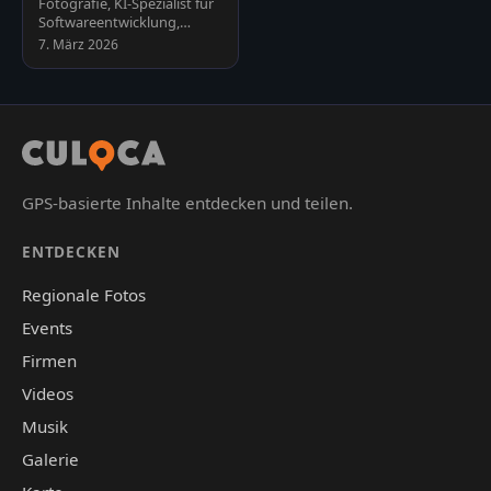
Fotografie, KI-Spezialist für
Spezialist
Softwareentwicklung,
Automatisierung und
7. März 2026
Schulungen, Webseiten und
Plu…
GPS-basierte Inhalte entdecken und teilen.
ENTDECKEN
Regionale Fotos
Events
Firmen
Videos
Musik
Galerie