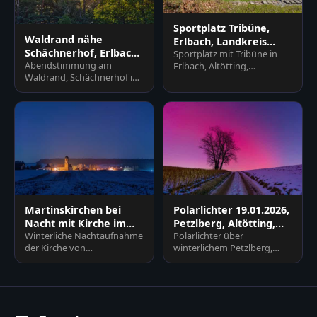
Sportplatz Tribüne,
Waldrand nähe
Erlbach, Landkreis
Schächnerhof, Erlbach,
Sportplatz mit Tribüne in
Altötting, Oberbayern
Abendstimmung am
Erlbach, Altötting,
Altötting, Oberbayern
Waldrand, Schächnerhof in
Oberbayern, Deutschland.
Erlbach, Landkreis Altötting.
Weitläufige Rasenfläche mit
Sonnenstrahlen
T…
durchdringen…
Martinskirchen bei
Polarlichter 19.01.2026,
Nacht mit Kirche im
Petzlberg, Altötting,
Winterliche Nachtaufnahme
Polarlichter über
Winter, Rottal-Inn
Oberbayern
der Kirche von
winterlichem Petzlberg,
Martinskirchen in
Reischach, Altötting.
Wurmannsquick, Landkreis
Feldweg, kahler Baum,
Rottal-Inn, Nied…
schneebedeckte…