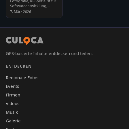
Fotografie, KI-Spezialist für
Spezialist
Softwareentwicklung,
Automatisierung und
7. März 2026
Schulungen, Webseiten und
Plu…
GPS-basierte Inhalte entdecken und teilen.
ENTDECKEN
Regionale Fotos
Events
Firmen
Videos
Musik
Galerie