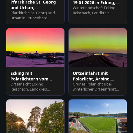
Pfarrkirche St. Georg
19.01.2026 in Ecking,
und Urban,
Winterlandschaft Ecking,
Reischach, Altötting
Pfarrkirche St. Georg und
Reischach, Landkreis
Stubenberg, Rottal-Inn
Urban in Stubenberg,
Altötting, Oberbayern. Dorf
Rottal-Inn, Niederbayern.
mit Kirche unter farbigem…
Historisches Gotteshaus
im…
Ecking mit
Ortseinfahrt mit
Polarlichtern vom
Polarlicht, Arbing,
Ortsansicht Ecking,
Grünes Polarlicht über
19.01.26, Reischach,
Altötting, Oberbayern
Reischach, Landkreis
winterlicher Ortseinfahrt
Altötting
Altötting, Oberbayern.
Arbing (Reischach),
Faszinierendes Polarlicht
Altötting, Oberbayern,
erhellt Fe…
Deutschl…