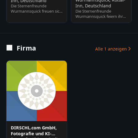
Inn, Deutschland
Inn, Deutschland
Die Sternenfreunde
Wurmannsquick freuen sich
Die Sternenfreunde
über viele Besucher und
Wurmannsquick feiern ihr
stellen euch den Verein, die
20-jähriges Jubiläum. Gute
St…
Unterhaltung, Vorträge,
Besic…
🏢
Firma
Alle
1
anzeigen
DIRSCHL.com GmbH,
Fotografie und KI-