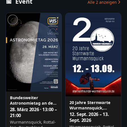
📅
Event
Alle
2
anzeigen
Bundesweiter
20 Jahre Sternwarte
Astronomietag an der
Wurmannsquick,
Sternwarte
28. März 2026 · 13:00 –
Astronomie im Rottal
Wurmannsquick
12. Sept. 2026 – 13.
21:00
Sept. 2026
Wurmannsquick, Rottal-
Wurmannsquick, Rottal-