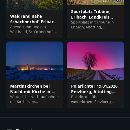
Sportplatz Tribüne,
Waldrand nähe
Erlbach, Landkreis
Schächnerhof, Erlbach,
Sportplatz mit Tribüne in
Altötting, Oberbayern
Abendstimmung am
Erlbach, Altötting,
Altötting, Oberbayern
Waldrand, Schächnerhof in
Oberbayern, Deutschland.
Erlbach, Landkreis Altötting.
Weitläufige Rasenfläche mit
Sonnenstrahlen
T…
durchdringen…
Martinskirchen bei
Polarlichter 19.01.2026,
Nacht mit Kirche im
Petzlberg, Altötting,
Winterliche Nachtaufnahme
Polarlichter über
Winter, Rottal-Inn
Oberbayern
der Kirche von
winterlichem Petzlberg,
Martinskirchen in
Reischach, Altötting.
Wurmannsquick, Landkreis
Feldweg, kahler Baum,
Rottal-Inn, Nied…
schneebedeckte…