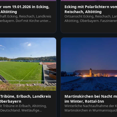
r vom 19.01.2026 in Ecking,
Ecking mit Polarlichtern vom
 Altötting
Reischach, Altötting
haft Ecking, Reischach, Landkreis
Ortsansicht Ecking, Reischach, La
berbayern. Dorf mit Kirche unter
Altötting, Oberbayern. Fasziniere
Polarlicht erhellt Fe…
 Tribüne, Erlbach, Landkreis
Martinskirchen bei Nacht mi
 Oberbayern
im Winter, Rottal-Inn
t Tribüne in Erlbach, Altötting,
Winterliche Nachtaufnahme der K
Deutschland. Weitläufige
Martinskirchen in Wurmannsquick
mit T…
Rottal-Inn, Nied…