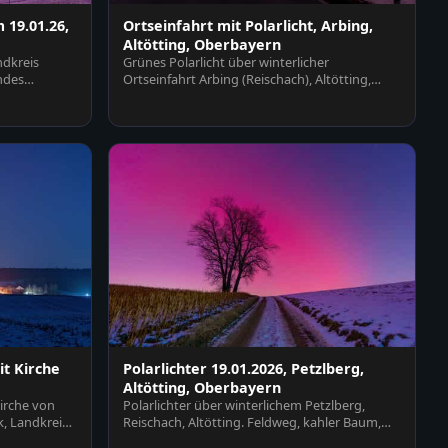
 19.01.26,
Ortseinfahrt mit Polarlicht, Arbing,
Altötting, Oberbayern
ndkreis
Grünes Polarlicht über winterlicher
ndes
Ortseinfahrt Arbing (Reischach), Altötting,
Oberbayern, Deutschl…
t Kirche
Polarlichter 19.01.2026, Petzlberg,
Altötting, Oberbayern
irche von
Polarlichter über winterlichem Petzlberg,
, Landkreis
Reischach, Altötting. Feldweg, kahler Baum,
schneebedeckte…