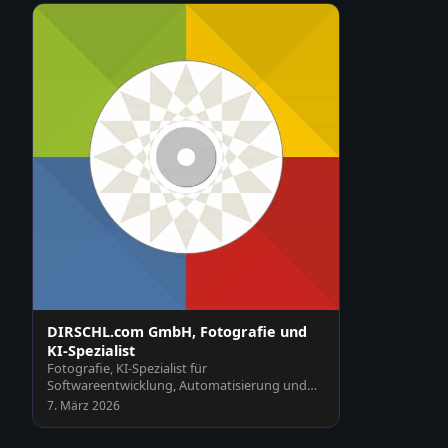
DIRSCHL.com GmbH, Fotografie und
KI-Spezialist
Fotografie, KI-Spezialist für
Softwareentwicklung, Automatisierung und
Schulungen, Webseiten und Plu…
7. März 2026