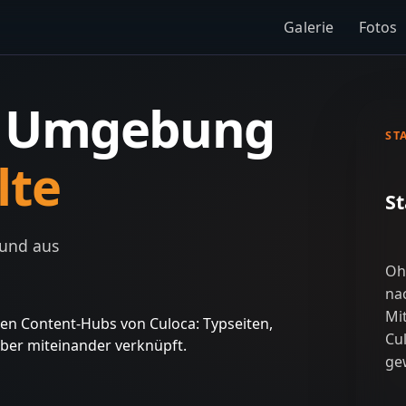
Galerie
Fotos
e Umgebung
ST
lte
St
 und aus
Oh
na
Mi
gsten Content-Hubs von Culoca: Typseiten,
Cul
uber miteinander verknüpft.
ge