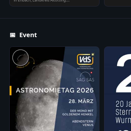
in Erlbach, Landkreis Altötting.
Sonnenstrahlen durchdringen…
📅
Event