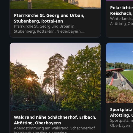
Polarlichte
Reischach,
Pfarrkirche St. Georg und Urban,
Winterlandsc
Stubenberg, Rottal-Inn
Altötting, O
Pfarrkirche St. Georg und Urban in
farbigem…
Stubenberg, Rottal-Inn, Niederbayern.
Historisches Gotteshaus im…
Sportplatz
Altötting,
Waldrand nähe Schächnerhof, Erlbach,
Sportplatz mi
Altötting, Oberbayern
Oberbayern, 
Abendstimmung am Waldrand, Schächnerhof
Rasenfläche 