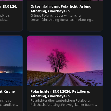
 19.01.26,
Ortseinfahrt mit Polarlicht, Arbing,
Altötting, Oberbayern
ndkreis
Grünes Polarlicht über winterlicher
ndes
Ortseinfahrt Arbing (Reischach), Altötting,
Oberbayern, Deutschl…
t Kirche
Polarlichter 19.01.2026, Petzlberg,
Altötting, Oberbayern
irche von
Polarlichter über winterlichem Petzlberg,
, Landkreis
Reischach, Altötting. Feldweg, kahler Baum,
schneebedeckte…