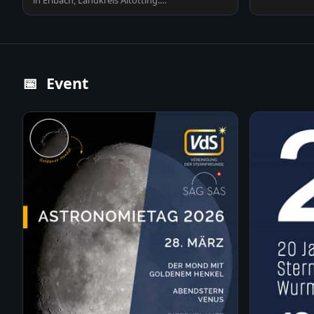
in Erlbach, Landkreis Altötting.
Sonnenstrahlen durchdringen…
📅
Event