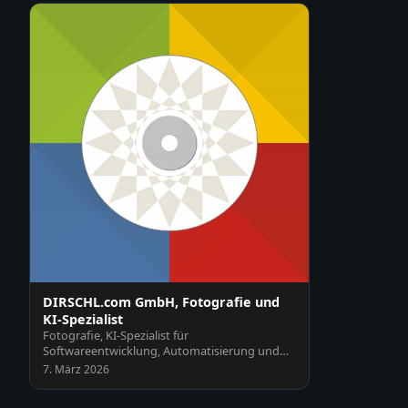
DIRSCHL.com GmbH, Fotografie und
KI-Spezialist
Fotografie, KI-Spezialist für
Softwareentwicklung, Automatisierung und
Schulungen, Webseiten und Plu…
7. März 2026