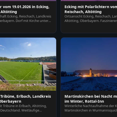
r vom 19.01.2026 in Ecking,
Ecking mit Polarlichtern vom
 Altötting
Reischach, Altötting
haft Ecking, Reischach, Landkreis
Ortsansicht Ecking, Reischach, La
berbayern. Dorf mit Kirche unter
Altötting, Oberbayern. Fasziniere
Polarlicht erhellt Fe…
 Tribüne, Erlbach, Landkreis
Martinskirchen bei Nacht mi
 Oberbayern
im Winter, Rottal-Inn
t Tribüne in Erlbach, Altötting,
Winterliche Nachtaufnahme der K
Deutschland. Weitläufige
Martinskirchen in Wurmannsquick
mit T…
Rottal-Inn, Nied…