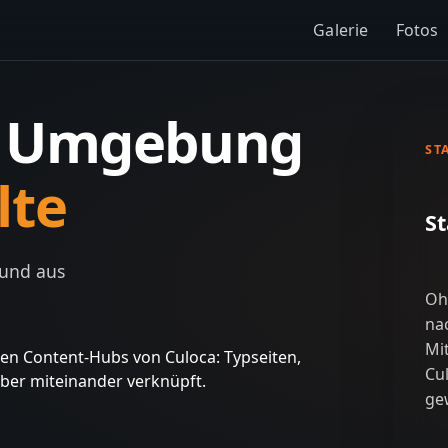
Galerie
Fotos
e Umgebung
ST
lte
St
 und aus
Oh
na
Mi
gsten Content-Hubs von Culoca: Typseiten,
Cul
uber miteinander verknüpft.
ge