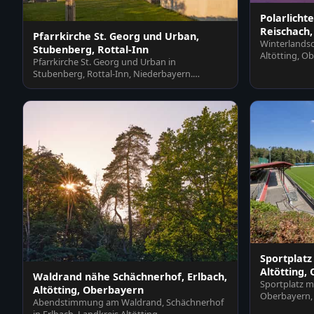
Polarlichte
Reischach,
Pfarrkirche St. Georg und Urban,
Winterlandsc
Stubenberg, Rottal-Inn
Altötting, O
Pfarrkirche St. Georg und Urban in
farbigem…
Stubenberg, Rottal-Inn, Niederbayern.
Historisches Gotteshaus im…
Sportplatz
Altötting,
Waldrand nähe Schächnerhof, Erlbach,
Sportplatz mi
Altötting, Oberbayern
Oberbayern, 
Abendstimmung am Waldrand, Schächnerhof
Rasenfläche 