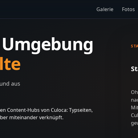
Galerie
Fotos
e Umgebung
ST
lte
St
 und aus
Oh
na
Mi
gsten Content-Hubs von Culoca: Typseiten,
Cul
uber miteinander verknüpft.
ge