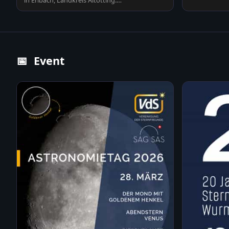
in Erlbach, Landkreis Altötting.
Sonnenstrahlen durchdringen…
📅
Event