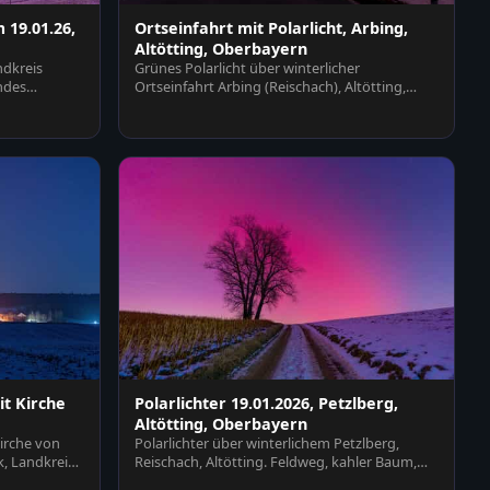
 19.01.26,
Ortseinfahrt mit Polarlicht, Arbing,
Altötting, Oberbayern
ndkreis
Grünes Polarlicht über winterlicher
ndes
Ortseinfahrt Arbing (Reischach), Altötting,
Oberbayern, Deutschl…
t Kirche
Polarlichter 19.01.2026, Petzlberg,
Altötting, Oberbayern
irche von
Polarlichter über winterlichem Petzlberg,
, Landkreis
Reischach, Altötting. Feldweg, kahler Baum,
schneebedeckte…