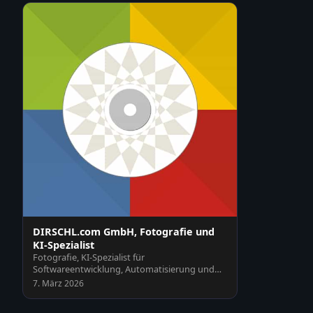
DIRSCHL.com GmbH, Fotografie und
KI-Spezialist
Fotografie, KI-Spezialist für
Softwareentwicklung, Automatisierung und
Schulungen, Webseiten und Plu…
7. März 2026