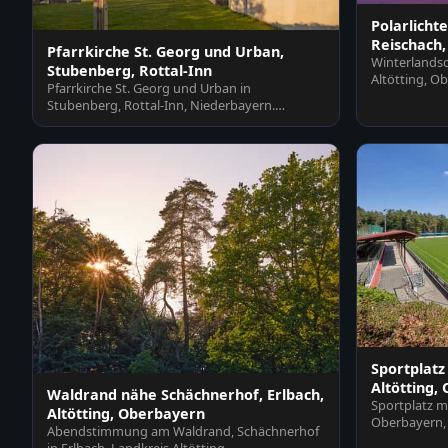
Polarlichte
Reischach,
Pfarrkirche St. Georg und Urban,
Winterlandsc
Stubenberg, Rottal-Inn
Altötting, O
Pfarrkirche St. Georg und Urban in
farbigem…
Stubenberg, Rottal-Inn, Niederbayern.
Historisches Gotteshaus im…
Sportplatz
Altötting,
Waldrand nähe Schächnerhof, Erlbach,
Sportplatz mi
Altötting, Oberbayern
Oberbayern, 
Abendstimmung am Waldrand, Schächnerhof
Rasenfläche 