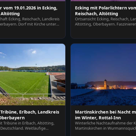
r vom 19.01.2026 in Ecking,
Ecking mit Polarlichtern vom
 Altötting
Reischach, Altötting
haft Ecking, Reischach, Landkreis
Ortsansicht Ecking, Reischach, La
berbayern. Dorf mit Kirche unter
Altötting, Oberbayern. Fasziniere
Polarlicht erhellt Fe…
 Tribüne, Erlbach, Landkreis
Martinskirchen bei Nacht mi
 Oberbayern
im Winter, Rottal-Inn
t Tribüne in Erlbach, Altötting,
Winterliche Nachtaufnahme der K
Deutschland. Weitläufige
Martinskirchen in Wurmannsquick
mit T…
Rottal-Inn, Nied…