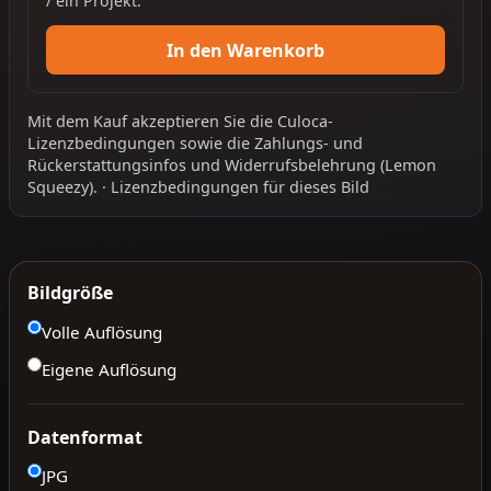
/ ein Projekt.
In den Warenkorb
Mit dem Kauf akzeptieren Sie die
Culoca-
Lizenzbedingungen
sowie die
Zahlungs- und
Rückerstattungsinfos
und
Widerrufsbelehrung
(Lemon
Squeezy).
·
Lizenzbedingungen für dieses Bild
Bildgröße
Volle Auflösung
Eigene Auflösung
Datenformat
JPG