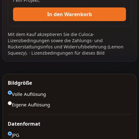
/ ein Projekt.
In den Warenkorb
Mit dem Kauf akzeptieren Sie die
Culoca-
Lizenzbedingungen
sowie die
Zahlungs- und
Rückerstattungsinfos
und
Widerrufsbelehrung
(Lemon
Squeezy).
·
Lizenzbedingungen für dieses Bild
Bildgröße
Volle Auflösung
Eigene Auflösung
Datenformat
JPG