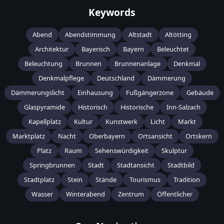
Keywords
Abend
Abendstimmung
Altstadt
Altötting
Architektur
Bayerisch
Bayern
Beleuchtet
Beleuchtung
Brunnen
Brunnenanlage
Denkmal
Denkmalpflege
Deutschland
Dämmerung
Dämmerungslicht
Einhausung
Fußgängerzone
Gebäude
Glaspyramide
Historisch
Historische
Inn-Salzach
Kapellplatz
Kultur
Kunstwerk
Licht
Markt
Marktplatz
Nacht
Oberbayern
Ortsansicht
Ortskern
Platz
Raum
Sehenswürdigkeit
Skulptur
Springbrunnen
Stadt
Stadtansicht
Stadtbild
Stadtplatz
Stein
Stände
Tourismus
Tradition
Wasser
Winterabend
Zentrum
Öffentlicher