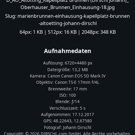
D_AÖ_Altötting_Kapellplatz Brunnen (Dirschl Johann)_
Oberhauser_Brunnen_Einhausung-18.jpg
Slug:
marienbrunnen-einhausung-kapellplatz-brunnen
-altoetting-johann-dirschl
64px:
1 KB
| 512px:
16 KB
| 2048px:
348 KB
Aufnahmedaten
Auflösung:
6720
×
4480
px
Dateigröße:
13,2 MB
Kamera:
Canon
Canon EOS 5D Mark IV
Objektiv:
Canon TS-E 17mm f/4L
Brennweite:
17
mm
ISO:
100
Blende: ƒ/
14
Verschlusszeit:
5 s
Aufgenommen:
17.12.2017
GPS:
48.22643
,
12.67580
Fotograf:
Johann Dirschl
Copyright:
© 2026 DIRSCHL.com GmbH. Alle Rechte vorbehalten.