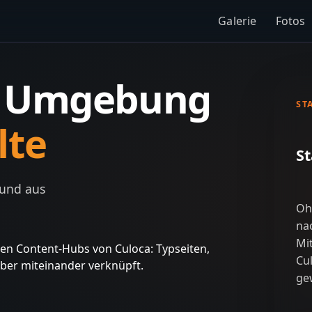
Galerie
Fotos
e Umgebung
ST
lte
St
 und aus
Oh
na
Mi
gsten Content-Hubs von Culoca: Typseiten,
Cul
uber miteinander verknüpft.
ge