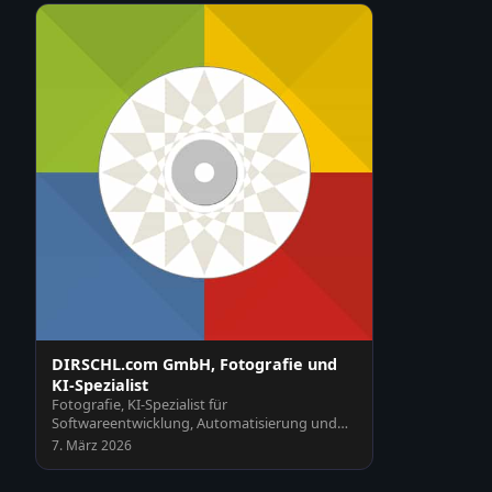
DIRSCHL.com GmbH, Fotografie und
KI-Spezialist
Fotografie, KI-Spezialist für
Softwareentwicklung, Automatisierung und
Schulungen, Webseiten und Plu…
7. März 2026