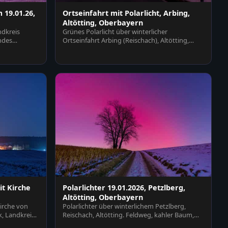
 19.01.26,
Ortseinfahrt mit Polarlicht, Arbing,
Altötting, Oberbayern
ndkreis
Grünes Polarlicht über winterlicher
ndes
Ortseinfahrt Arbing (Reischach), Altötting,
Oberbayern, Deutschl…
t Kirche
Polarlichter 19.01.2026, Petzlberg,
Altötting, Oberbayern
irche von
Polarlichter über winterlichem Petzlberg,
, Landkreis
Reischach, Altötting. Feldweg, kahler Baum,
schneebedeckte…