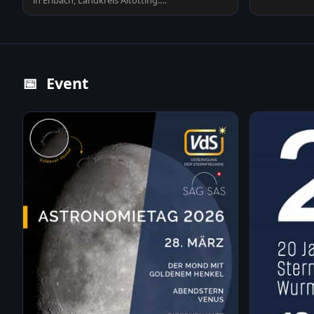
in Erlbach, Landkreis Altötting.
Sonnenstrahlen durchdringen…
📅
Event