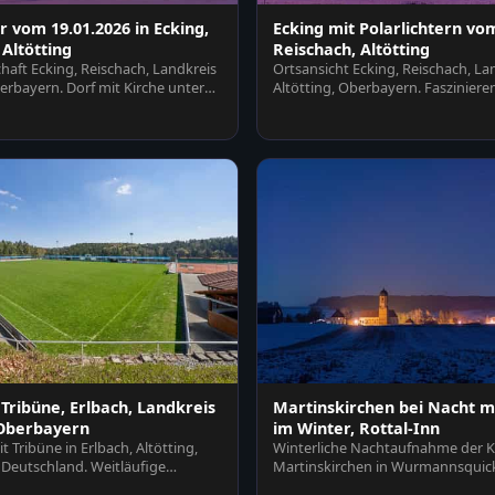
r vom 19.01.2026 in Ecking,
Ecking mit Polarlichtern vom
 Altötting
Reischach, Altötting
haft Ecking, Reischach, Landkreis
Ortsansicht Ecking, Reischach, La
berbayern. Dorf mit Kirche unter
Altötting, Oberbayern. Fasziniere
Polarlicht erhellt Fe…
 Tribüne, Erlbach, Landkreis
Martinskirchen bei Nacht mi
 Oberbayern
im Winter, Rottal-Inn
t Tribüne in Erlbach, Altötting,
Winterliche Nachtaufnahme der K
Deutschland. Weitläufige
Martinskirchen in Wurmannsquick
mit T…
Rottal-Inn, Nied…