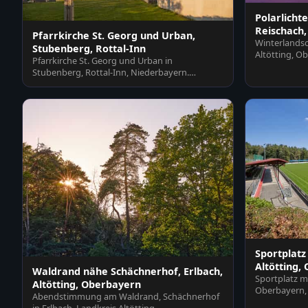
Polarlichte
Reischach,
Pfarrkirche St. Georg und Urban,
Winterlandsc
Stubenberg, Rottal-Inn
Altötting, O
Pfarrkirche St. Georg und Urban in
farbigem…
Stubenberg, Rottal-Inn, Niederbayern.
Historisches Gotteshaus im…
Sportplatz
Altötting,
Waldrand nähe Schächnerhof, Erlbach,
Sportplatz mi
Altötting, Oberbayern
Oberbayern, 
Abendstimmung am Waldrand, Schächnerhof
Rasenfläche 