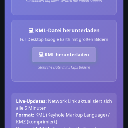
Funktioniert auf allen Geräten mit Popup-Support
💻 KML-Datei herunterladen
Für Desktop Google Earth mit großen Bildern
💻 KML herunterladen
Statische Datei mit 512px Bildern
Live-Updates:
Network Link aktualisiert sich
alle 5 Minuten
Format:
KML (Keyhole Markup Language) /
KMZ (komprimiert)