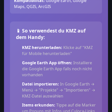
Kompatibilität:
Google Earth, Google
Maps, QGIS, ArcGIS
📱 So verwendest du KMZ auf
dem Handy:
KMZ herunterladen:
Klicke auf "KMZ
für Mobile herunterladen"
Google Earth App öffnen:
Installiere
die Google Earth App falls noch nicht
vorhanden
Datei importieren:
In Google Earth →
Menü → "Projekte" → "Importieren" →
KMZ-Datei auswählen
Items erkunden:
Tippe auf die Marker
um Popups mit Infos und Culoca-Links