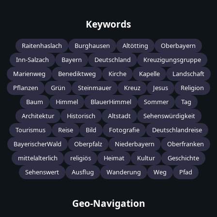
Keywords
Raitenhaslach
Burghausen
Altötting
Oberbayern
Inn-Salzach
Bayern
Deutschland
Kreuzigungsgruppe
Marienweg
Benediktweg
Kirche
Kapelle
Landschaft
Pflanzen
Grün
Steinmauer
Kreuz
Jesus
Religion
Baum
Himmel
BlauerHimmel
Sommer
Tag
Architektur
Historisch
Altstadt
Sehenswürdigkeit
Tourismus
Reise
Bild
Fotografie
Deutschlandreise
BayerischerWald
Oberpfalz
Niederbayern
Oberfranken
mittelalterlich
religiös
Heimat
Kultur
Geschichte
Sehenswert
Ausflug
Wanderung
Weg
Pfad
Geo-Navigation