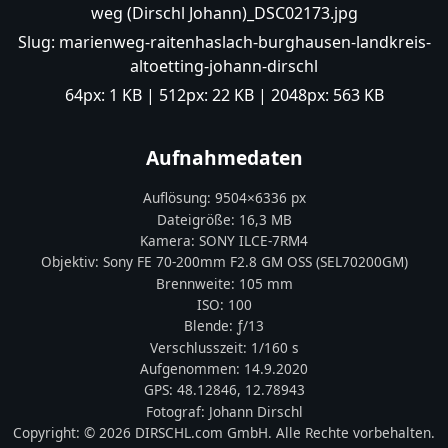
weg (Dirschl Johann)_DSC02173.jpg
Slug:
marienweg-raitenhaslach-burghausen-landkreis-
altoetting-johann-dirschl
64px:
1 KB
| 512px:
22 KB
| 2048px:
563 KB
Aufnahmedaten
Auflösung:
9504
×
6336
px
Dateigröße:
16,3 MB
Kamera:
SONY
ILCE-7RM4
Objektiv:
Sony FE 70-200mm F2.8 GM OSS (SEL70200GM)
Brennweite:
105
mm
ISO:
100
Blende: ƒ/
13
Verschlusszeit:
1/160 s
Aufgenommen:
14.9.2020
GPS:
48.12846
,
12.78943
Fotograf:
Johann Dirschl
Copyright:
© 2026 DIRSCHL.com GmbH. Alle Rechte vorbehalten.