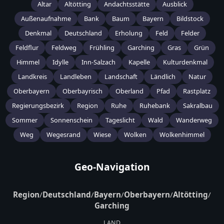
Altar
Altötting
Andachtsstätte
Ausblick
Außenaufnahme
Bank
Baum
Bayern
Bildstock
Denkmal
Deutschland
Erholung
Feld
Felder
Feldflur
Feldweg
Frühling
Garching
Gras
Grün
Himmel
Idylle
Inn-Salzach
Kapelle
Kulturdenkmal
Landkreis
Landleben
Landschaft
Ländlich
Natur
Oberbayern
Oberbayrisch
Oberland
Pfad
Rastplatz
Regierungsbezirk
Region
Ruhe
Ruhebank
Sakralbau
Sommer
Sonnenschein
Tageslicht
Wald
Wanderweg
Weg
Wegesrand
Wiese
Wolken
Wolkenhimmel
Geo-Navigation
Region
/
Deutschland
/
Bayern
/
Oberbayern
/
Altötting
/
Garching
LAND