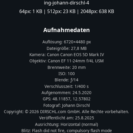
ing-johann-dirschl-4
64px:
1 KB
| 512px:
23 KB
| 2048px:
638 KB
Aufnahmedaten
Auflösung:
6720
×
4480
px
Dateigröße:
27,8 MB
Kamera:
Canon
Canon EOS 5D Mark IV
Objektiv:
Canon EF 11-24mm f/4L USM
Brennweite:
20
mm
ISO:
100
Blende: ƒ/
14
Verschlusszeit:
1/400 s
Aufgenommen:
24.5.2020
GPS:
48.11857
,
12.57802
Fotograf:
Johann Dirschl
Copyright:
© 2026 DIRSCHL.com GmbH. Alle Rechte vorbehalten.
Veröffentlicht am:
25.8.2025
Ausrichtung:
Horizontal (normal)
Blitz:
Flash did not fire, compulsory flash mode