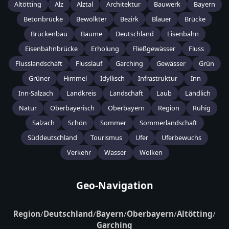
Altötting
Alz
Alztal
Architektur
Bauwerk
Bayern
Betonbrücke
Bewölkter
Bezirk
Blauer
Brücke
Brückenbau
Bäume
Deutschland
Eisenbahn
Eisenbahnbrücke
Erholung
Fließgewässer
Fluss
Flusslandschaft
Flusslauf
Garching
Gewässer
Grün
Grüner
Himmel
Idyllisch
Infrastruktur
Inn
Inn-Salzach
Landkreis
Landschaft
Laub
Ländlich
Natur
Oberbayerisch
Oberbayern
Region
Ruhig
Salzach
Schön
Sommer
Sommerlandschaft
Süddeutschland
Tourismus
Ufer
Uferbewuchs
Verkehr
Wasser
Wolken
Geo-Navigation
Region
/
Deutschland
/
Bayern
/
Oberbayern
/
Altötting
/
Garching