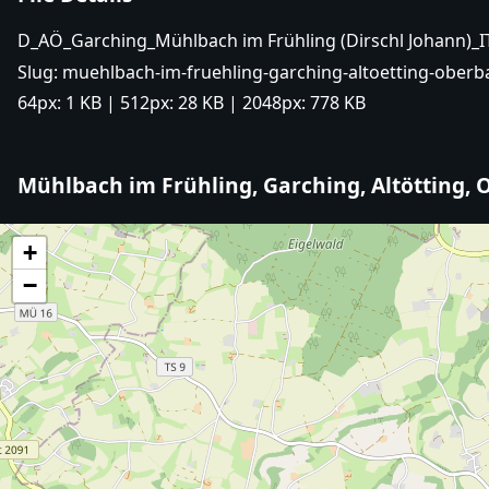
D_AÖ_Garching_Mühlbach im Frühling (Dirschl Johann)
Slug:
muehlbach-im-fruehling-garching-altoetting-oberba
64px:
1 KB
| 512px:
28 KB
| 2048px:
778 KB
Mühlbach im Frühling, Garching, Altötting,
+
−