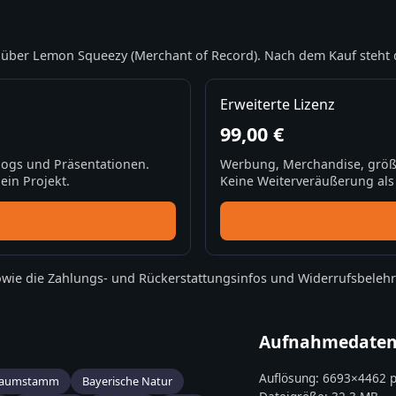
über Lemon Squeezy (Merchant of Record). Nach dem Kauf steht 
Erweiterte Lizenz
99,00 €
Blogs und Präsentationen.
Werbung, Merchandise, größ
ein Projekt.
Keine Weiterveräußerung als S
wie die
Zahlungs- und Rückerstattungsinfos
und
Widerrufsbeleh
Aufnahmedate
Auflösung:
6693
×
4462
p
aumstamm
Bayerische Natur