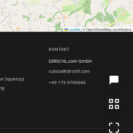
Leaflet
|
© OpenStreetMap contributors
N
KONTAKT
DIRSCHL.com GmbH
culoca@dirschl.com
on Squeezy)
+49 179 9766666
ng