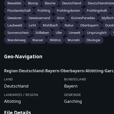
Bewaldet
Biotop
Bäume
Deutschland
Deutschlandreise
Flusslandschaft
Frühling
Frühlingsboten
Frühlingshaft
Gewässer
Gewässerrand
Grün
GrünesParadies
Idyllisch
Laubwald
Licht
Mühlbach
Natur
Oberbayern
Outd
Sonnenschein
Stillleben
Ufer
Umwelt
Ursprünglich
Wanderweg
Wasser
Wildnis
Wurzeln
Ökologie
Geo-Navigation
Region
/
Deutschland
/
Bayern
/
Oberbayern
/
Altötting
/
Garc
LAND
BUNDESLAND
Deutschland
Bayern
LANDKREIS / REGION
GEMEINDE
Altötting
Garching
File Details