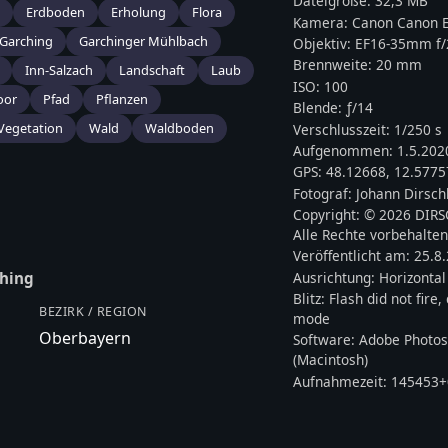
Dateigröße:
32,3 MB
Erdboden
Erholung
Flora
Kamera:
Canon
Canon E
Garching
Garchinger Mühlbach
Objektiv:
EF16-35mm f/2
Brennweite:
20
mm
Inn-Salzach
Landschaft
Laub
ISO:
100
oor
Pfad
Pflanzen
Blende: ƒ/
14
Vegetation
Wald
Waldboden
Verschlusszeit:
1/250 s
Aufgenommen:
1.5.202
GPS:
48.12668
,
12.5775
Fotograf:
Johann Dirsch
Copyright:
© 2026 DIR
Alle Rechte vorbehalten
Veröffentlicht am:
25.8
Ausrichtung:
Horizontal
hing
Blitz:
Flash did not fire
BEZIRK / REGION
mode
Oberbayern
Software:
Adobe Photos
(Macintosh)
Aufnahmezeit:
145453+