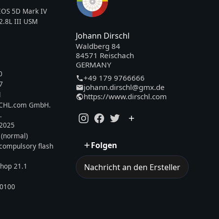
OS 5D Mark IV
.8L III USM
Johann Dirschl
Waldberg 84
84571 Reischach
GERMANY
0
+49 179 9766666
7
johann.dirschl@gmx.de
l
https://www.dirschl.com
SCHL.com GmbH.
.
.2025
 (normal)
Folgen
, compulsory flash
hop 21.1
Nachricht an den Ersteller
0100