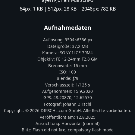
ayern-johann-dirschl-3
64px:
1 KB
| 512px:
28 KB
| 2048px:
782 KB
Aufnahmedaten
Auflösung:
9504
×
6336
px
Dateigröße:
37,2 MB
Kamera:
SONY
ILCE-7RM4
Objektiv:
FE 12-24mm F2.8 GM
Brennweite:
16
mm
ISO:
100
Blende: ƒ/
9
Verschlusszeit:
1/125 s
Aufgenommen:
15.9.2020
GPS:
48.20870
,
12.65570
Fotograf:
Johann Dirschl
Copyright:
© 2026 DIRSCHL.com GmbH. Alle Rechte vorbehalten.
Veröffentlicht am:
12.8.2025
Ausrichtung:
Horizontal (normal)
Blitz:
Flash did not fire, compulsory flash mode