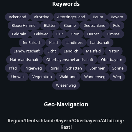
Keywords
Ackerland
Altötting
AltöttingerLand
Baum
Bayern
BlauerHimmel
Blätter
Bäume
Deutschland
Feld
Feldrain
Feldweg
Flur
Grün
Herbst
Himmel
InnSalzach
Kastl
Landkreis
Landschaft
Landwirtschaft
Licht
Ländlich
Maisfeld
Natur
Naturlandschaft
OberbayerischeLandschaft
Oberbayern
Pfad
Pilgerweg
Rural
Schatten
Sommer
Sonne
Umwelt
Vegetation
Waldrand
Wanderweg
Weg
Wiesenweg
Geo-Navigation
Region
/
Deutschland
/
Bayern
/
Oberbayern
/
Altötting
/
Kastl