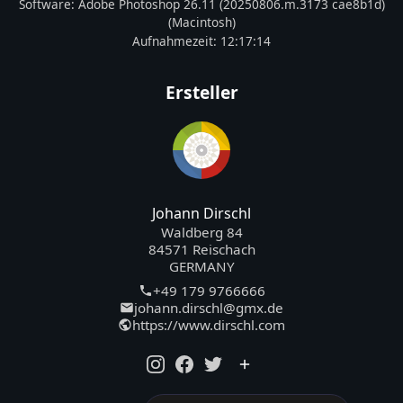
Software:
Adobe Photoshop 26.11 (20250806.m.3173 cae8b1d)
(Macintosh)
Aufnahmezeit:
12:17:14
Ersteller
Johann Dirschl
Waldberg 84
84571 Reischach
GERMANY
+49 179 9766666
johann.dirschl@gmx.de
https://www.dirschl.com