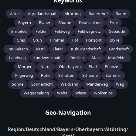
Keywords
Acker
Agrarlandschaft
Altötting
Bauernhof
Baum
Bayern
Blauer
Bäume
Deutschland
Erde
Erntefeld
Felder
Feldweg
Feldwegnetz
Gebäude
Gras
Grün
Himmel
Hof
Horizont
Idylle
Inn-Salzach
Kastl
Klarer
Kulturlandschaft
Landschaft
Landweg
Landwirtschaft
Ländlich
Mais
Maisfelder
Morgen
Natur
Oberbayern
Pfad
Pflanze
Pilgerweg
Ruhe
Schatten
Scheune
Sommer
Sonne
Sonnenlicht
Waldrand
Wanderweg
Weg
Weggabelung
Weite
Wiese
Wolkenlos
Geo-Navigation
Region
/
Deutschland
/
Bayern
/
Oberbayern
/
Altötting
/