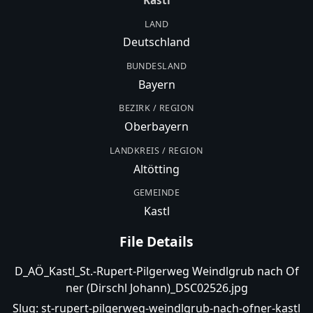
Kastl
LAND
Deutschland
BUNDESLAND
Bayern
BEZIRK / REGION
Oberbayern
LANDKREIS / REGION
Altötting
GEMEINDE
Kastl
File Details
D_AÖ_Kastl_St.-Rupert-Pilgerweg Weindlgrub nach Of
ner (Dirschl Johann)_DSC02526.jpg
Slug:
st-rupert-pilgerweg-weindlgrub-nach-ofner-kastl