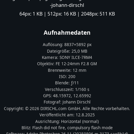
-johann-dirschl
64px:
1 KB
| 512px:
16 KB
| 2048px:
511 KB
Aufnahmedaten
Auflösung:
8837
×
5892
px
Dateigröße:
25,0 MB
Kamera:
SONY
ILCE-7RM4
Objektiv:
FE 12-24mm F2.8 GM
Brennweite:
12
mm
ISO:
200
Blende: ƒ/
11
Verschlusszeit:
1/160 s
GPS:
48.15972
,
12.65992
Fotograf:
Johann Dirschl
Copyright:
© 2026 DIRSCHL.com GmbH. Alle Rechte vorbehalten.
Veröffentlicht am:
12.8.2025
Ausrichtung:
Horizontal (normal)
Blitz:
Flash did not fire, compulsory flash mode
Software:
Adobe Photoshop 26.11 (20250806.m.3173 cae8b1d)