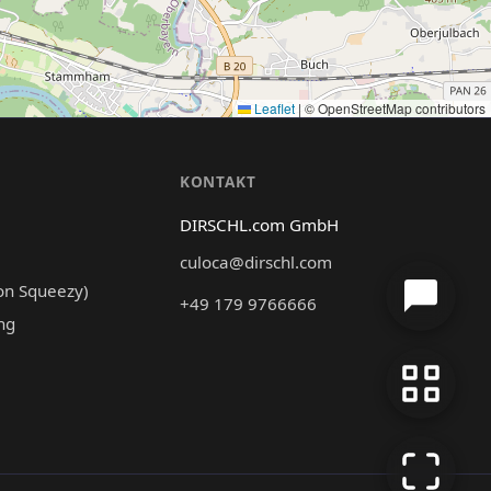
Leaflet
|
© OpenStreetMap contributors
N
KONTAKT
DIRSCHL.com GmbH
culoca@dirschl.com
on Squeezy)
+49 179 9766666
ng