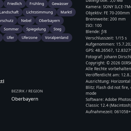
Dateigröße:
5,0 MB
Friedlich
Frühling
Gewässer
Kamera:
SONY
ILCE-7M
Landschaft
Lichtstimmung
Marktl
Objektiv:
FE 70-200mm 
Brennweite:
200
mm
rschutz
Nebel
Oberbayern
ISO:
100
Sommer
Spiegelung
Steg
Blende: ƒ/
8
Ufer
Uferzone
Voralpenland
Verschlusszeit:
1/15 s
Aufgenommen:
15.7.20
GPS:
48.26567
,
12.8327
Fotograf:
Johann Dirsch
Copyright:
© 2026 DIR
Alle Rechte vorbehalten
Veröffentlicht am:
12.8
Ausrichtung:
Horizontal
tl
Blitz:
Flash did not fire
BEZIRK / REGION
mode
Oberbayern
Software:
Adobe Photos
Classic 12.4 (Macintosh
Aufnahmezeit:
061058+