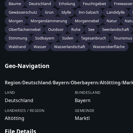
Bäume
Deutschland
Erholung
Feuchtgebiet
Freiwasser
Gewässerschutz
Grün
Idylle
Inn-Salzach
Landidylle
Morgen
Morgendämmerung
Morgennebel
Natur
Natu
Oberflächennebel
Outdoor
Ruhe
See
Seenlandschaft
Stimmung
Südbayern
Süden
Tagesanbruch
Tourismus
Waldrand
Wasser
Wasserlandschaft
Wasseroberfläche
Geo-Navigation
Region
/
Deutschland
/
Bayern
/
Oberbayern
/
Altötting
/
Mark
LAND
BUNDESLAND
Deutschland
Bayern
LANDKREIS / REGION
GEMEINDE
Altötting
Marktl
File Details