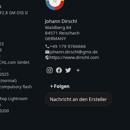
4
F2.8 GM OSS II
Johann Dirschl
Waldberg 84
84571 Reischach
GERMANY
23
+49 179 9766666
9
johann.dirschl@gmx.de
l
https://www.dirschl.com
SCHL.com GmbH.
.
.2025
 (normal)
Folgen
, compulsory flash
hop Lightroom
Nachricht an den Ersteller
)
0200