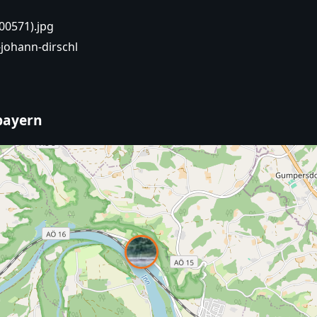
00571).jpg
johann-dirschl
bayern