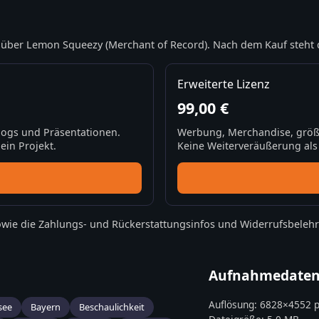
über Lemon Squeezy (Merchant of Record). Nach dem Kauf steht 
Erweiterte Lizenz
99,00 €
Blogs und Präsentationen.
Werbung, Merchandise, größ
ein Projekt.
Keine Weiterveräußerung als S
wie die
Zahlungs- und Rückerstattungsinfos
und
Widerrufsbeleh
Aufnahmedate
Auflösung:
6828
×
4552
p
see
Bayern
Beschaulichkeit