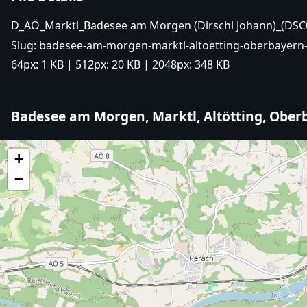
D_AÖ_Marktl_Badesee am Morgen (Dirschl Johann)_(DSC
Slug:
badesee-am-morgen-marktl-altoetting-oberbayern-
64px:
1 KB
| 512px:
20 KB
| 2048px:
348 KB
Badesee am Morgen, Marktl, Altötting, Ober
+
−