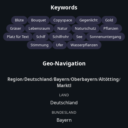
Keywords
Blüte
Bouquet
Copyspace
Gegenlicht
Gold
Gräser
Lebensraum
Natur
Naturschutz
Pflanzen
Platz für Text
Schilf
Schilfrohr
See
Sonnenuntergang
Stimmung
Ufer
Wasserpflanzen
Geo-Navigation
Region
/
Deutschland
/
Bayern
/
Oberbayern
/
Altötting
/
Marktl
LAND
Deutschland
BUNDESLAND
Bayern