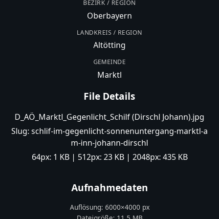
BEZIRK / REGION
Oberbayern
LANDKREIS / REGION
Altötting
GEMEINDE
Marktl
File Details
D_AÖ_Marktl_Gegenlicht_Schilf (Dirschl Johann).jpg
Slug:
schlif-im-gegenlicht-sonnenuntergang-marktl-a
m-inn-johann-dirschl
64px:
1 KB
| 512px:
23 KB
| 2048px:
435 KB
Aufnahmedaten
Auflösung:
6000
×
4000
px
Dateigröße:
11,5 MB