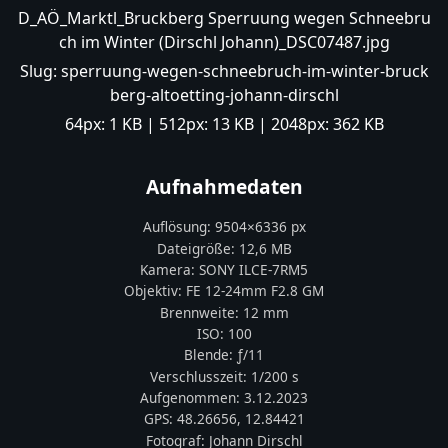
D_AÖ_Marktl_Bruckberg Sperruung wegen Schneebru
ch im Winter (Dirschl Johann)_DSC07487.jpg
Slug:
sperruung-wegen-schneebruch-im-winter-bruck
berg-altoetting-johann-dirschl
64px:
1 KB
| 512px:
13 KB
| 2048px:
362 KB
Aufnahmedaten
Auflösung:
9504
×
6336
px
Dateigröße:
12,6 MB
Kamera:
SONY
ILCE-7RM5
Objektiv:
FE 12-24mm F2.8 GM
Brennweite:
12
mm
ISO:
100
Blende: ƒ/
11
Verschlusszeit:
1/200 s
Aufgenommen:
3.12.2023
GPS:
48.26656
,
12.84421
Fotograf:
Johann Dirschl