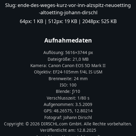
Slug:
ende-des-weges-kurz-vor-inn-alzspitz-neuoetting
-altoetting-johann-dirschl
64px:
1 KB
| 512px:
19 KB
| 2048px:
525 KB
Aufnahmedaten
Auflösung:
5616
×
3744
px
Dateigröße:
21,0 MB
Kamera:
Canon
Canon EOS 5D Mark II
Objektiv:
EF24-105mm f/4L IS USM
Brennweite:
24
mm
ISO:
100
Blende: ƒ/
10
Verschlusszeit:
1/80 s
Aufgenommen:
3.5.2009
GPS:
48.26575
,
12.80214
Fotograf:
Johann Dirschl
Copyright:
© 2026 DIRSCHL.com GmbH. Alle Rechte vorbehalten.
Veröffentlicht am:
12.8.2025