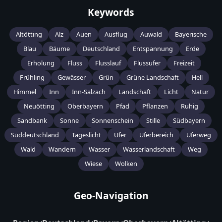
Keywords
Altötting
Alz
Auen
Ausflug
Auwald
Bayerische
Blau
Bäume
Deutschland
Entspannung
Erde
Erholung
Fluss
Flusslauf
Flussufer
Freizeit
Frühling
Gewässer
Grün
Grüne Landschaft
Hell
Himmel
Inn
Inn-Salzach
Landschaft
Licht
Natur
Neuötting
Oberbayern
Pfad
Pflanzen
Ruhig
Sandbank
Sonne
Sonnenschein
Stille
Südbayern
Süddeutschland
Tageslicht
Ufer
Uferbereich
Uferweg
Wald
Wandern
Wasser
Wasserlandschaft
Weg
Wiese
Wolken
Geo-Navigation