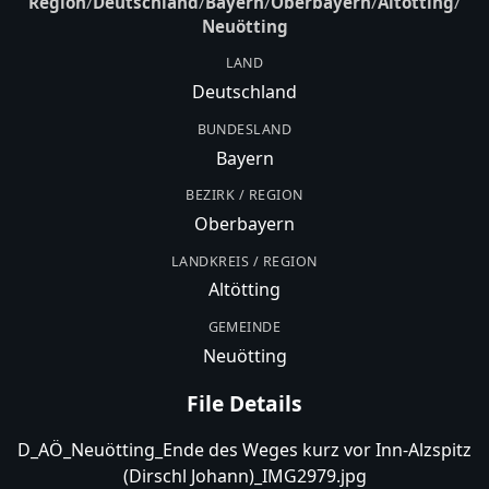
Region
/
Deutschland
/
Bayern
/
Oberbayern
/
Altötting
/
Neuötting
LAND
Deutschland
BUNDESLAND
Bayern
BEZIRK / REGION
Oberbayern
LANDKREIS / REGION
Altötting
GEMEINDE
Neuötting
File Details
D_AÖ_Neuötting_Ende des Weges kurz vor Inn-Alzspitz
(Dirschl Johann)_IMG2979.jpg