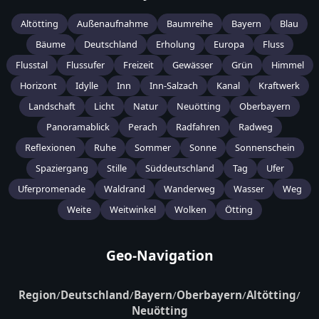
Altötting
Außenaufnahme
Baumreihe
Bayern
Blau
Bäume
Deutschland
Erholung
Europa
Fluss
Flusstal
Flussufer
Freizeit
Gewässer
Grün
Himmel
Horizont
Idylle
Inn
Inn-Salzach
Kanal
Kraftwerk
Landschaft
Licht
Natur
Neuötting
Oberbayern
Panoramablick
Perach
Radfahren
Radweg
Reflexionen
Ruhe
Sommer
Sonne
Sonnenschein
Spaziergang
Stille
Süddeutschland
Tag
Ufer
Uferpromenade
Waldrand
Wanderweg
Wasser
Weg
Weite
Weitwinkel
Wolken
Ötting
Geo-Navigation
Region
/
Deutschland
/
Bayern
/
Oberbayern
/
Altötting
/
Neuötting