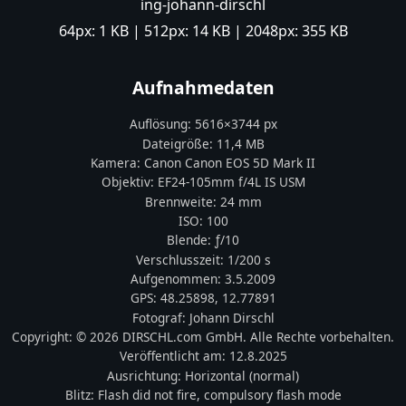
ing-johann-dirschl
64px:
1 KB
| 512px:
14 KB
| 2048px:
355 KB
Aufnahmedaten
Auflösung:
5616
×
3744
px
Dateigröße:
11,4 MB
Kamera:
Canon
Canon EOS 5D Mark II
Objektiv:
EF24-105mm f/4L IS USM
Brennweite:
24
mm
ISO:
100
Blende: ƒ/
10
Verschlusszeit:
1/200 s
Aufgenommen:
3.5.2009
GPS:
48.25898
,
12.77891
Fotograf:
Johann Dirschl
Copyright:
© 2026 DIRSCHL.com GmbH. Alle Rechte vorbehalten.
Veröffentlicht am:
12.8.2025
Ausrichtung:
Horizontal (normal)
Blitz:
Flash did not fire, compulsory flash mode