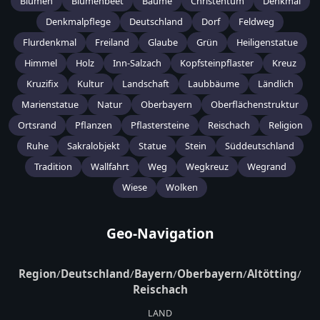
Blumen
Blumenbeet
Bäume
Christentum
Denkmal
Denkmalpflege
Deutschland
Dorf
Feldweg
Flurdenkmal
Freiland
Glaube
Grün
Heiligenstatue
Himmel
Holz
Inn-Salzach
Kopfsteinpflaster
Kreuz
Kruzifix
Kultur
Landschaft
Laubbäume
Ländlich
Marienstatue
Natur
Oberbayern
Oberflächenstruktur
Ortsrand
Pflanzen
Pflastersteine
Reischach
Religion
Ruhe
Sakralobjekt
Statue
Stein
Süddeutschland
Tradition
Wallfahrt
Weg
Wegkreuz
Wegrand
Wiese
Wolken
Geo-Navigation
Region
/
Deutschland
/
Bayern
/
Oberbayern
/
Altötting
/
Reischach
LAND