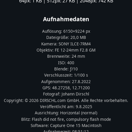
64px:
1 KB
| 512px:
27 KB
| 2048px:
742 KB
Aufnahmedaten
Auflösung:
6150
×
9224
px
Dateigröße:
20,0 MB
Kamera:
SONY
ILCE-7RM4
Objektiv:
FE 12-24mm F2.8 GM
Brennweite:
24
mm
ISO:
400
Blende: ƒ/
10
Verschlusszeit:
1/100 s
Aufgenommen:
27.8.2022
GPS:
48.27258
,
12.71200
Fotograf:
Johann Dirschl
Copyright:
© 2026 DIRSCHL.com GmbH. Alle Rechte vorbehalten.
Veröffentlicht am:
9.8.2025
Ausrichtung:
Horizontal (normal)
Blitz:
Flash did not fire, compulsory flash mode
Software:
Capture One 15 Macintosh
Aufnahmezeit:
08:51:12