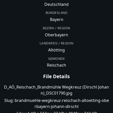
Deutschland
BUNDESLAND
Bayern
BEZIRK / REGION
Oberbayern
LANDKREIS / REGION
Altötting
GEMEINDE
Reischach
File Details
D_AÖ_Reischach_Brandmühle Wegkreuz (Dirschl Johan
n)_DSC01790.jpg
Slug:
brandmuehle-wegkreuz-reischach-altoetting-obe
rbayern-johann-dirschl