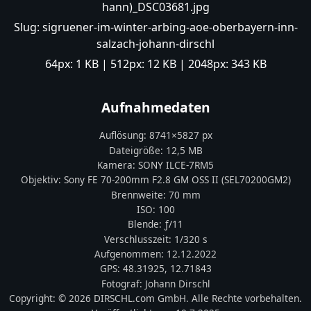
hann)_DSC03681.jpg
Slug:
sigruener-im-winter-arbing-aoe-oberbayern-inn-
salzach-johann-dirschl
64px:
1 KB
| 512px:
12 KB
| 2048px:
343 KB
Aufnahmedaten
Auflösung:
8741
×
5827
px
Dateigröße:
12,5 MB
Kamera:
SONY
ILCE-7RM5
Objektiv:
Sony FE 70-200mm F2.8 GM OSS II (SEL70200GM2)
Brennweite:
70
mm
ISO:
100
Blende: ƒ/
11
Verschlusszeit:
1/320 s
Aufgenommen:
12.12.2022
GPS:
48.31925
,
12.71843
Fotograf:
Johann Dirschl
Copyright:
© 2026 DIRSCHL.com GmbH. Alle Rechte vorbehalten.