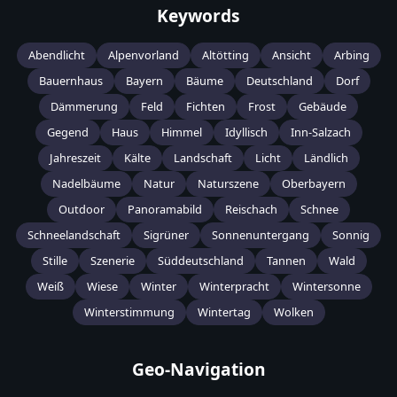
Keywords
Abendlicht
Alpenvorland
Altötting
Ansicht
Arbing
Bauernhaus
Bayern
Bäume
Deutschland
Dorf
Dämmerung
Feld
Fichten
Frost
Gebäude
Gegend
Haus
Himmel
Idyllisch
Inn-Salzach
Jahreszeit
Kälte
Landschaft
Licht
Ländlich
Nadelbäume
Natur
Naturszene
Oberbayern
Outdoor
Panoramabild
Reischach
Schnee
Schneelandschaft
Sigrüner
Sonnenuntergang
Sonnig
Stille
Szenerie
Süddeutschland
Tannen
Wald
Weiß
Wiese
Winter
Winterpracht
Wintersonne
Winterstimmung
Wintertag
Wolken
Geo-Navigation