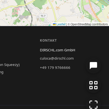
Leaflet
|
© OpenStreetMap contributors
N
KONTAKT
DIRSCHL.com GmbH
culoca@dirschl.com
on Squeezy)
+49 179 9766666
ng