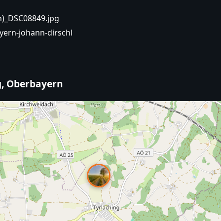
nn)_DSC08849.jpg
ayern-johann-dirschl
ng, Oberbayern