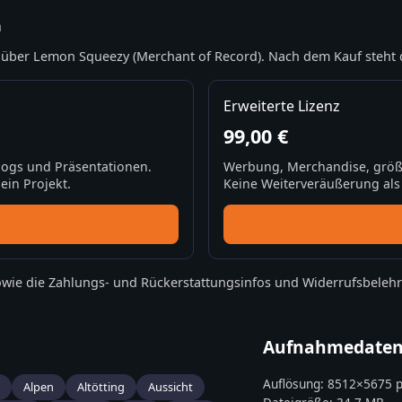
n
über Lemon Squeezy (Merchant of Record). Nach dem Kauf steht 
Erweiterte Lizenz
99,00 €
Blogs und Präsentationen.
Werbung, Merchandise, größ
ein Projekt.
Keine Weiterveräußerung als S
wie die
Zahlungs- und Rückerstattungsinfos
und
Widerrufsbeleh
Aufnahmedate
Auflösung:
8512
×
5675
p
Alpen
Altötting
Aussicht