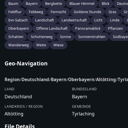
Baum
Bayern
Bergkette
Blauer Himmel
Blick
Deuts
Feldflur
Feldweg
Fernsicht
Goldene Stunde
Gras
Gr
Inn-Salzach
Landschaft
Landwirtschaft
Licht
Linde
Oberbayern
Offene Landschaft
Panoramablick
Pflanzen
Schatten
Schotterweg
Sonne
Sonnenstrahlen
Südbaye
Wanderweg
Weite
Wiese
Geo-Navigation
Region
/
Deutschland
/
Bayern
/
Oberbayern
/
Altötting
/
Tyrl
LAND
BUNDESLAND
Deutschland
Bayern
LANDKREIS / REGION
GEMEINDE
Altötting
Tyrlaching
File Details