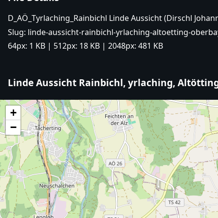
D_AÖ_Tyrlaching_Rainbichl Linde Aussicht (Dirschl Joha
Slug:
linde-aussicht-rainbichl-yrlaching-altoetting-oberb
64px:
1 KB
| 512px:
18 KB
| 2048px:
481 KB
Linde Aussicht Rainbichl, yrlaching, Altötti
+
−