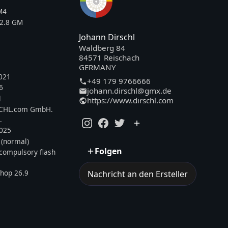
M4
2.8 GM
Johann Dirschl
Waldberg 84
84571 Reischach
GERMANY
021
+49 179 9766666
6
johann.dirschl@gmx.de
l
https://www.dirschl.com
SCHL.com GmbH.
.
2025
 (normal)
Folgen
, compulsory flash
hop 26.9
Nachricht an den Ersteller