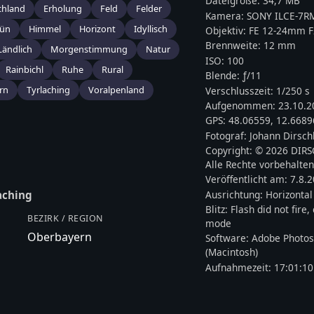
Dateigröße:
34,7 MB
chland
Erholung
Feld
Felder
Kamera:
SONY
ILCE-7R
ün
Himmel
Horizont
Idyllisch
Objektiv:
FE 12-24mm F
Brennweite:
12
mm
Ländlich
Morgenstimmung
Natur
ISO:
100
Rainbichl
Ruhe
Rural
Blende: ƒ/
11
rn
Tyrlaching
Voralpenland
Verschlusszeit:
1/250 s
Aufgenommen:
23.10.2
GPS:
48.06559
,
12.6689
Fotograf:
Johann Dirsch
Copyright:
© 2026 DIR
Alle Rechte vorbehalten
Veröffentlicht am:
7.8.
Ausrichtung:
Horizontal
aching
Blitz:
Flash did not fire
BEZIRK / REGION
mode
Oberbayern
Software:
Adobe Photos
(Macintosh)
Aufnahmezeit:
17:01:10