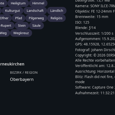
Dateigröße:
13,7 MB
hte
Heiligtum
Himmel
Kamera:
SONY
ILCE-7R
Kulturgut
Landschaft
Ländlich
Objektiv:
FE 12-24mm F
Brennweite:
15
mm
Ofner
Pfad
Pilgerweg
Religiös
ISO:
125
.-Rupert
Stein
Säule
Blende: ƒ/
14
Weg
Wegkreuz
Verschlusszeit:
1/200 s
Aufgenommen:
15.9.20
GPS:
48.15928
,
12.6525
Fotograf:
Johann Dirsch
Copyright:
© 2026 DIR
Alle Rechte vorbehalten
rneukirchen
Veröffentlicht am:
12.8
Ausrichtung:
Horizontal
BEZIRK / REGION
Blitz:
Flash did not fire
Oberbayern
mode
Software:
Capture One 
Aufnahmezeit:
11:32:21