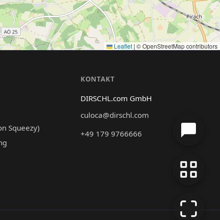
Leaflet
|
© OpenStreetMap contributors
N
KONTAKT
DIRSCHL.com GmbH
culoca@dirschl.com
on Squeezy)
+49 179 9766666
ng