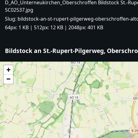
D_AÖ_Unterneukirchen_Oberschroffen Bildstock St.-Rupert-Pilgerweg (
SC02537.jpg
Slug:
bildstock-an-st-rupert-pilgerweg-oberschroffen-alt
64px:
1 KB
| 512px:
12 KB
| 2048px:
401 KB
Bildstock an St.-Rupert-Pilgerweg, Oberschro
+
−