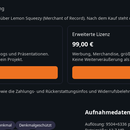
ng
über Lemon Squeezy (Merchant of Record). Nach dem Kauf steht 
Erweiterte Lizenz
99,00 €
Blogs und Präsentationen.
Werbung, Merchandise, größ
ein Projekt.
Keine Weiterveräußerung als S
wie die
Zahlungs- und Rückerstattungsinfos
und
Widerrufsbeleh
Aufnahmedate
Auflösung:
9504
×
6336
p
enkmal
Denkmalgeschützt