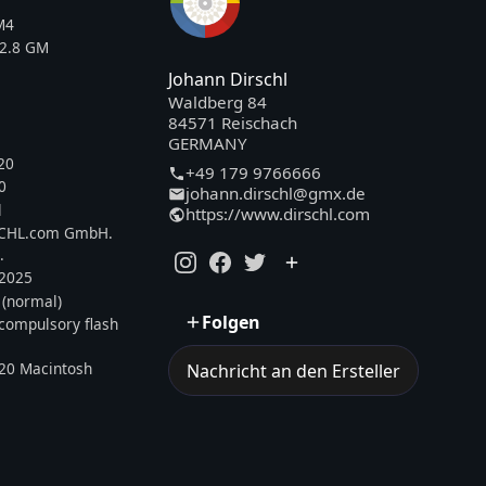
M4
2.8 GM
Johann Dirschl
Waldberg 84
84571 Reischach
GERMANY
20
+49 179 9766666
0
johann.dirschl@gmx.de
l
https://www.dirschl.com
SCHL.com GmbH.
.
.2025
 (normal)
Folgen
, compulsory flash
20 Macintosh
Nachricht an den Ersteller