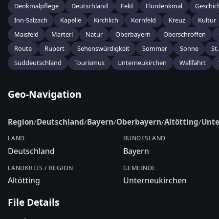
Denkmalpflege
Deutschland
Feld
Flurdenkmal
Geschic
Inn-Salzach
Kapelle
Kirchlich
Kornfeld
Kreuz
Kultur
Maisfeld
Marterl
Natur
Oberbayern
Oberschroffen
Route
Rupert
Sehenswürdigkeit
Sommer
Sonne
St
Süddeutschland
Tourismus
Unterneukirchen
Wallfahrt
Geo-Navigation
Region
/
Deutschland
/
Bayern
/
Oberbayern
/
Altötting
/
Unte
LAND
BUNDESLAND
Deutschland
Bayern
LANDKREIS / REGION
GEMEINDE
Altötting
Unterneukirchen
File Details