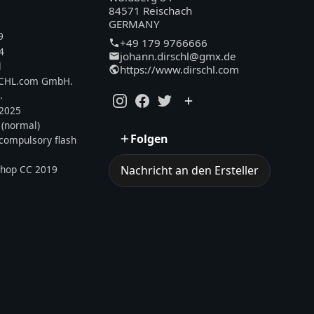
84571 Reischach
GERMANY
9
+49 179 9766666
4
johann.dirschl@gmx.de
l
https://www.dirschl.com
SCHL.com GmbH.
.
.2025
 (normal)
Folgen
, compulsory flash
shop CC 2019
Nachricht an den Ersteller