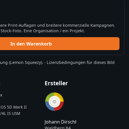
ere Print-Auflagen und breitere kommerzielle Kampagnen.
tock-Foto. Eine Organisation / ein Projekt.
In den Warenkorb
rung
(Lemon Squeezy).
·
Lizenzbedingungen für dieses Bild
n
Ersteller
x
OS 5D Mark II
/4L IS USM
Johann Dirschl
Waldberg 84