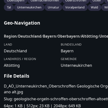
Oberbayern
Oberflächenformen
Oberschroffen
Ocker
Tal
Unterneukirchen
Urnatur
Voralpenland
Wald
Wi
Geo-Navigation
Region
/
Deutschland
/
Bayern
/
Oberbayern
/
Altötting
/
Unte
LAND
BUNDESLAND
Deutschland
Bayern
LANDKREIS / REGION
GEMEINDE
Altötting
Unterneukirchen
File Details
D_AÖ_Unterneukirchen_Oberschroffen Geologische Orgel
ano alt.jpg
Slug:
geologische-orgeln-schroffen-oberschroffen-altoett
64px:
1 KB
| 512px:
23 KB
| 2048px:
649 KB