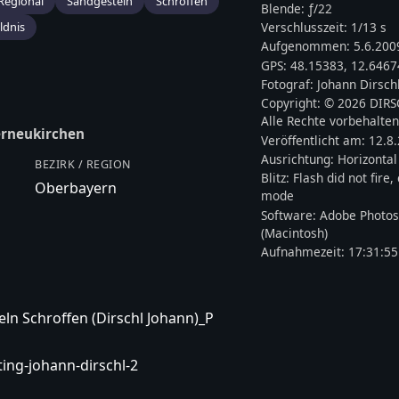
Regional
Sandgestein
Schroffen
Blende: ƒ/
22
ldnis
Verschlusszeit:
1/13 s
Aufgenommen:
5.6.200
GPS:
48.15383
,
12.6467
Fotograf:
Johann Dirsch
Copyright:
© 2026 DIR
Alle Rechte vorbehalten
rneukirchen
Veröffentlicht am:
12.8
Ausrichtung:
Horizontal
BEZIRK / REGION
Blitz:
Flash did not fire
Oberbayern
mode
Software:
Adobe Photo
(Macintosh)
Aufnahmezeit:
17:31:55
n Schroffen (Dirschl Johann)_P
ing-johann-dirschl-2