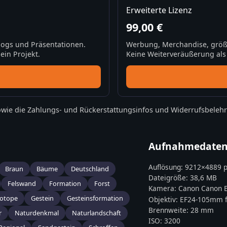
Erweiterte Lizenz
99,00 €
Blogs und Präsentationen.
Werbung, Merchandise, größ
ein Projekt.
Keine Weiterveräußerung als S
wie die
Zahlungs- und Rückerstattungsinfos
und
Widerrufsbeleh
Aufnahmedate
Auflösung:
9212
×
4889
p
Braun
Bäume
Deutschland
Dateigröße:
38,6 MB
Felswand
Formation
Forst
Kamera:
Canon
Canon E
otope
Gestein
Gesteinsformation
Objektiv:
EF24-105mm f
Brennweite:
28
mm
r
Naturdenkmal
Naturlandschaft
ISO:
3200