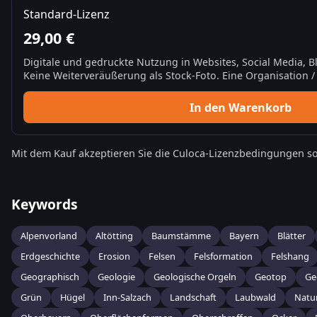
Standard-Lizenz
29,00 €
Digitale und gedruckte Nutzung in Websites, Social Media, 
Keine Weiterveräußerung als Stock-Foto. Eine Organisation / 
In den Warenkorb
Mit dem Kauf akzeptieren Sie die
Culoca-Lizenzbedingungen
so
Keywords
Alpenvorland
Altötting
Baumstämme
Bayern
Blätter
Erdgeschichte
Erosion
Felsen
Felsformation
Felshang
Geographisch
Geologie
Geologische Orgeln
Geotop
Ge
Grün
Hügel
Inn-Salzach
Landschaft
Laubwald
Natu