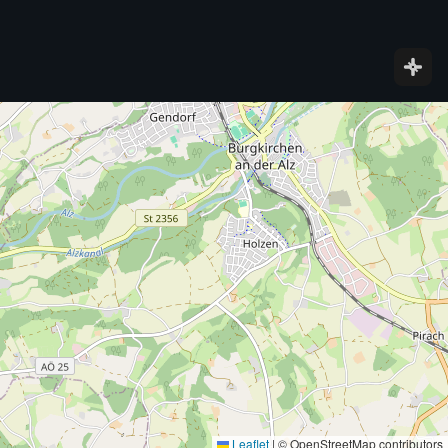
Leaflet
|
© OpenStreetMap contributors