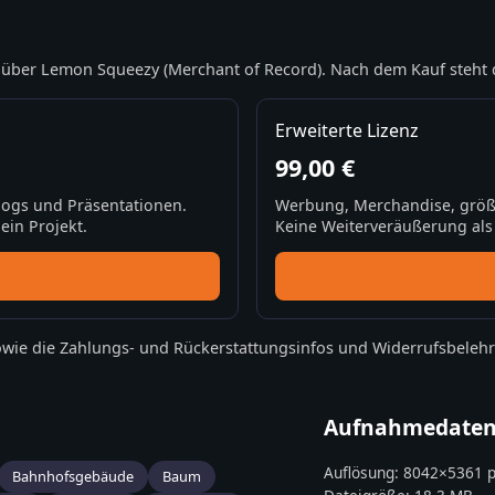
über Lemon Squeezy (Merchant of Record). Nach dem Kauf steht 
Erweiterte Lizenz
99,00 €
Blogs und Präsentationen.
Werbung, Merchandise, größ
ein Projekt.
Keine Weiterveräußerung als S
wie die
Zahlungs- und Rückerstattungsinfos
und
Widerrufsbeleh
Aufnahmedate
Auflösung:
8042
×
5361
p
Bahnhofsgebäude
Baum