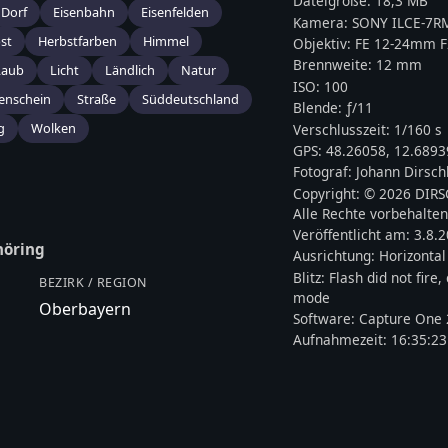
Dateigröße:
18,3 MB
Dorf
Eisenbahn
Eisenfelden
Kamera:
SONY
ILCE-7R
st
Herbstfarben
Himmel
Objektiv:
FE 12-24mm F
Brennweite:
12
mm
Laub
Licht
Ländlich
Natur
ISO:
100
enschein
Straße
Süddeutschland
Blende: ƒ/
11
g
Wolken
Verschlusszeit:
1/160 s
GPS:
48.26058
,
12.6893
Fotograf:
Johann Dirsch
Copyright:
© 2026 DIR
Alle Rechte vorbehalten
Veröffentlicht am:
3.8.
öring
Ausrichtung:
Horizontal
Blitz:
Flash did not fire
BEZIRK / REGION
mode
Oberbayern
Software:
Capture One 
Aufnahmezeit:
16:35:23