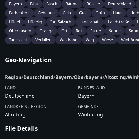
Bayern
Blau
Busch
Bäume
Büsche
Deutschland
Farbenfroh
Gebäude
Gelb
Gras
Grün
Haus
Herb
Hügel
Hügelig
Inn-Salzach
Landschaft
Landstraße
Oberbayern
Orange
Ort
Rot
Ruine
Sonne
Sonn
Tageslicht
Verfallen
Waldrand
Weg
Wiese
Winhörin
Geo-Navigation
Region
/
Deutschland
/
Bayern
/
Oberbayern
/
Altötting
/
Winh
LAND
BUNDESLAND
Deutschland
Bayern
LANDKREIS / REGION
GEMEINDE
Altötting
Winhöring
File Details