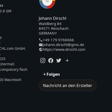
M4
2.8 GM
Johann Dirschl
Waldberg 84
84571 Reischach
GERMANY
9
+49 179 9766666
l
johann.dirschl@gmx.de
SCHL.com GmbH.
https://www.dirschl.com
.
2025
 (normal)
, compulsory flash
Folgen
20 Macintosh
Nachricht an den Ersteller