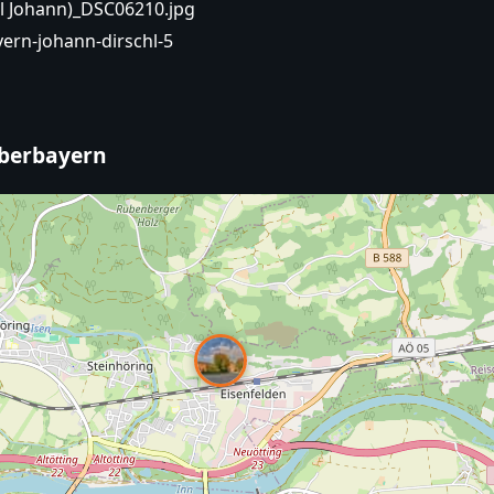
hl Johann)_DSC06210.jpg
ern-johann-dirschl-5
Oberbayern