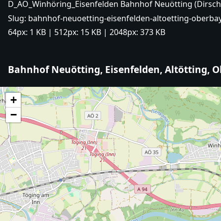
D_AÖ_Winhöring_Eisenfelden Bahnhof Neuötting (Dirsc
Slug:
bahnhof-neuoetting-eisenfelden-altoetting-oberbay
64px:
1 KB
| 512px:
15 KB
| 2048px:
373 KB
Bahnhof Neuötting, Eisenfelden, Altötting, 
+
−