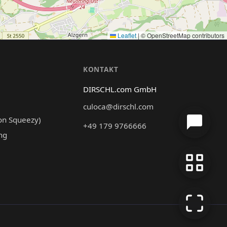
Leaflet
|
© OpenStreetMap contributors
N
KONTAKT
DIRSCHL.com GmbH
culoca@dirschl.com
on Squeezy)
+49 179 9766666
ng