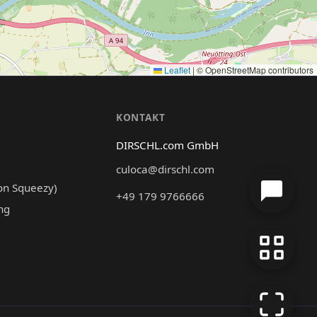
Leaflet
|
© OpenStreetMap contributors
N
KONTAKT
DIRSCHL.com GmbH
culoca@dirschl.com
on Squeezy)
+49 179 9766666
ng