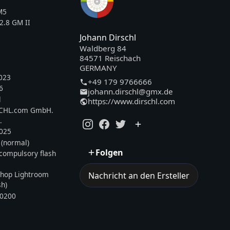
M5
2.8 GM II
Johann Dirschl
Waldberg 84
84571 Reischach
GERMANY
023
+49 179 9766666
6
johann.dirschl@gmx.de
l
https://www.dirschl.com
SCHL.com GmbH.
.
2025
 (normal)
Folgen
, compulsory flash
hop Lightroom
Nachricht an den Ersteller
sh)
0200