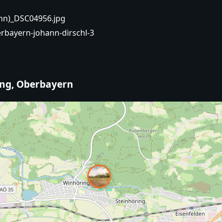
ann)_DSC04956.jpg
erbayern-johann-dirschl-3
ing, Oberbayern