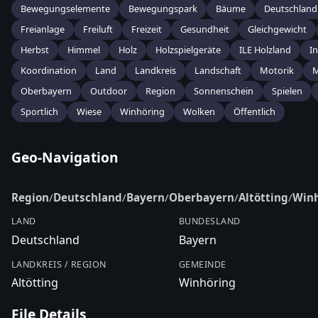
Bewegungselemente
Bewegungspark
Bäume
Deutschland
Freianlage
Freiluft
Freizeit
Gesundheit
Gleichgewicht
Herbst
Himmel
Holz
Holzspielgeräte
ILE Holzland
I
Koordination
Land
Landkreis
Landschaft
Motorik
M
Oberbayern
Outdoor
Region
Sonnenschein
Spielen
Sportlich
Wiese
Winhöring
Wolken
Öffentlich
Geo-Navigation
Region
/
Deutschland
/
Bayern
/
Oberbayern
/
Altötting
/
Winh
LAND
BUNDESLAND
Deutschland
Bayern
LANDKREIS / REGION
GEMEINDE
Altötting
Winhöring
File Details