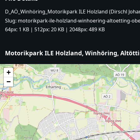
D_AÖ_Winhöring_Motorikpark ILE Holzland (Dirschl Joh
Slug:
motorikpark-ile-holzland-winhoering-altoetting-ob
64px:
1 KB
| 512px:
20 KB
| 2048px:
489 KB
Motorikpark ILE Holzland, Winhöring, Altött
+
−