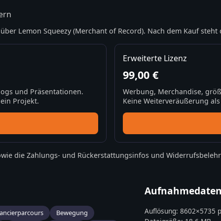
ern
über Lemon Squeezy (Merchant of Record). Nach dem Kauf steht 
Erweiterte Lizenz
99,00 €
Blogs und Präsentationen.
Werbung, Merchandise, größ
ein Projekt.
Keine Weiterveräußerung als S
wie die
Zahlungs- und Rückerstattungsinfos
und
Widerrufsbeleh
Aufnahmedate
Auflösung:
8602
×
5735
p
ancierparcours
Bewegung