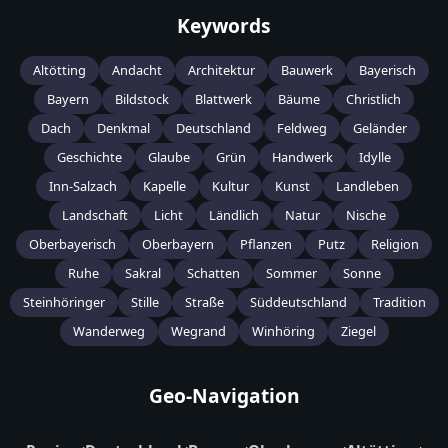
Keywords
Altötting
Andacht
Architektur
Bauwerk
Bayerisch
Bayern
Bildstock
Blattwerk
Bäume
Christlich
Dach
Denkmal
Deutschland
Feldweg
Geländer
Geschichte
Glaube
Grün
Handwerk
Idylle
Inn-Salzach
Kapelle
Kultur
Kunst
Landleben
Landschaft
Licht
Ländlich
Natur
Nische
Oberbayerisch
Oberbayern
Pflanzen
Putz
Religion
Ruhe
Sakral
Schatten
Sommer
Sonne
Steinhöringer
Stille
Straße
Süddeutschland
Tradition
Wanderweg
Wegrand
Winhöring
Ziegel
Geo-Navigation