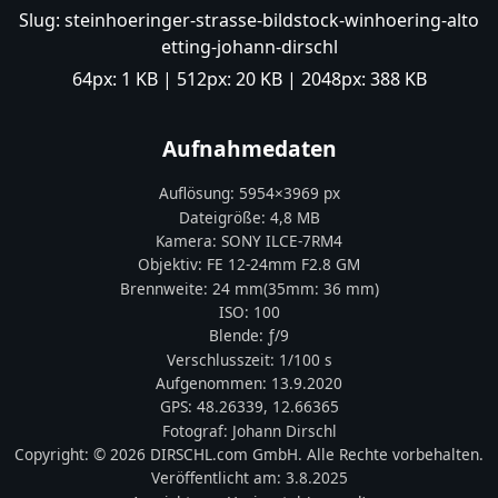
Slug:
steinhoeringer-strasse-bildstock-winhoering-alto
etting-johann-dirschl
64px:
1 KB
| 512px:
20 KB
| 2048px:
388 KB
Aufnahmedaten
Auflösung:
5954
×
3969
px
Dateigröße:
4,8 MB
Kamera:
SONY
ILCE-7RM4
Objektiv:
FE 12-24mm F2.8 GM
Brennweite:
24
mm
(35mm:
36
mm)
ISO:
100
Blende: ƒ/
9
Verschlusszeit:
1/100 s
Aufgenommen:
13.9.2020
GPS:
48.26339
,
12.66365
Fotograf:
Johann Dirschl
Copyright:
© 2026 DIRSCHL.com GmbH. Alle Rechte vorbehalten.
Veröffentlicht am:
3.8.2025