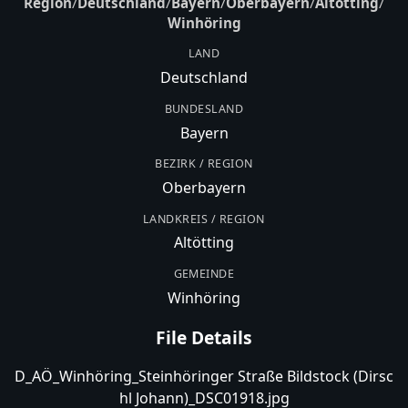
Region
/
Deutschland
/
Bayern
/
Oberbayern
/
Altötting
/
Winhöring
LAND
Deutschland
BUNDESLAND
Bayern
BEZIRK / REGION
Oberbayern
LANDKREIS / REGION
Altötting
GEMEINDE
Winhöring
File Details
D_AÖ_Winhöring_Steinhöringer Straße Bildstock (Dirsc
hl Johann)_DSC01918.jpg