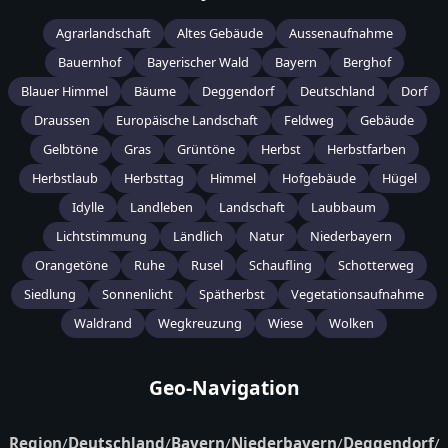
Agrarlandschaft
Altes Gebäude
Aussenaufnahme
Bauernhof
Bayerischer Wald
Bayern
Berghof
Blauer Himmel
Bäume
Deggendorf
Deutschland
Dorf
Draussen
Europäische Landschaft
Feldweg
Gebäude
Gelbtöne
Gras
Grüntöne
Herbst
Herbstfarben
Herbstlaub
Herbsttag
Himmel
Hofgebäude
Hügel
Idylle
Landleben
Landschaft
Laubbaum
Lichtstimmung
Ländlich
Natur
Niederbayern
Orangetöne
Ruhe
Rusel
Schaufling
Schotterweg
Siedlung
Sonnenlicht
Spätherbst
Vegetationsaufnahme
Waldrand
Wegkreuzung
Wiese
Wolken
Geo-Navigation
Region
/
Deutschland
/
Bayern
/
Niederbayern
/
Deggendorf
/