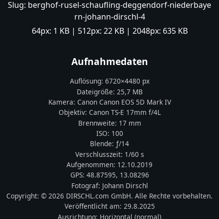
Slug:
berghof-rusel-schaufling-deggendorf-niederbaye
rn-johann-dirschl-4
64px:
1 KB
| 512px:
22 KB
| 2048px:
635 KB
Aufnahmedaten
Auflösung:
6720
×
4480
px
Dateigröße:
25,7 MB
Kamera:
Canon
Canon EOS 5D Mark IV
Objektiv:
Canon TS-E 17mm f/4L
Brennweite:
17
mm
ISO:
100
Blende: ƒ/
14
Verschlusszeit:
1/60 s
Aufgenommen:
12.10.2019
GPS:
48.87595
,
13.08296
Fotograf:
Johann Dirschl
Copyright:
© 2026 DIRSCHL.com GmbH. Alle Rechte vorbehalten.
Veröffentlicht am:
29.8.2025
Ausrichtung:
Horizontal (normal)