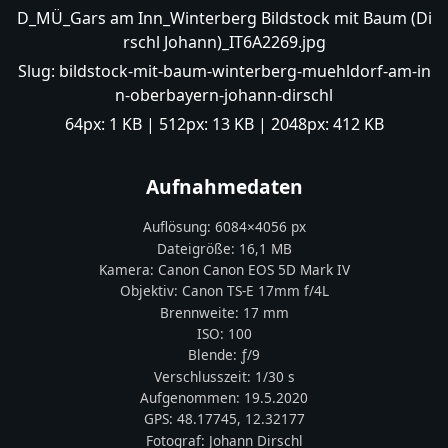
D_MÜ_Gars am Inn_Winterberg Bildstock mit Baum (Di
rschl Johann)_IT6A2269.jpg
Slug:
bildstock-mit-baum-winterberg-muehldorf-am-in
n-oberbayern-johann-dirschl
64px:
1 KB
| 512px:
13 KB
| 2048px:
412 KB
Aufnahmedaten
Auflösung:
6084
×
4056
px
Dateigröße:
16,1 MB
Kamera:
Canon
Canon EOS 5D Mark IV
Objektiv:
Canon TS-E 17mm f/4L
Brennweite:
17
mm
ISO:
100
Blende: ƒ/
9
Verschlusszeit:
1/30 s
Aufgenommen:
19.5.2020
GPS:
48.17745
,
12.32177
Fotograf:
Johann Dirschl