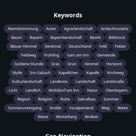
Keywords
Abendstimmung
Acker
Agrarlandschaft
Andachtsstätte
Baum
Bayern
Bayernlandschaft
Bezirk
Bildstock
Blauer Himmel
Denkmal
Deutschland
Feld
Felder
Feldweg
Frühling
Gars am Inn
Gemeinde
Goldene Stunde
Gras
Grün
Himmel
Horizont
Idylle
Inn-Salzach
Kapellchen
Kapelle
Kirchweg
Kulturlandschaft
Landkreis
Landschaft
Landstraße
Licht
Ländlich
Mühldorf am Inn
Natur
Oberbayern
Region
Religion
Ruhe
Sakralbau
Sommer
Sonnenuntergang
Straße
Voralpenland
Weg
Weite
Wiese
Winterberg
Wolken