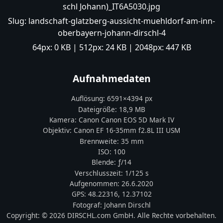
schl Johann)_IT6A5030.jpg
Slug:
landschaft-glatzberg-aussicht-muehldorf-am-inn-
oberbayern-johann-dirschl-4
64px:
0 KB
| 512px:
24 KB
| 2048px:
447 KB
Aufnahmedaten
Auflösung:
6591
×
4394
px
Dateigröße:
18,9 MB
Kamera:
Canon
Canon EOS 5D Mark IV
Objektiv:
Canon EF 16-35mm f2.8L III USM
Brennweite:
35
mm
ISO:
100
Blende: ƒ/
14
Verschlusszeit:
1/125 s
Aufgenommen:
26.6.2020
GPS:
48.22316
,
12.37102
Fotograf:
Johann Dirschl
Copyright:
© 2026 DIRSCHL.com GmbH. Alle Rechte vorbehalten.