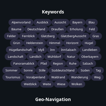
Keywords
Alpenvorland
Ausblick
Aussicht
Bayern
Blau
Bäume
Deutschland
Draußen
Erholung
Feld
Felder
Fernblick
Glatzberg
GlatzbergAussicht
Gras
Grün
Heldenstein
Himmel
Horizont
Hügel
Hügellandschaft
Idyll
Inn
InnSalzach
Landleben
Landschaft
Ländlich
Mühldorf
Natur
Oberbayern
Panoramablick
Pfad
Region
Ruhe
Salzach
Sommer
Sonne
Stille
Süddeutschland
Süden
Tag
Tourismus
Voralpenland
Waldrand
Wanderung
Weg
Weitblick
Weite
Wiese
Wolken
Geo-Navigation