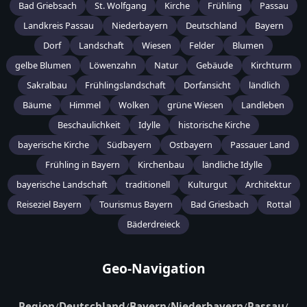
Bad Griebsach
St. Wolfgang
Kirche
Frühling
Passau
Landkreis Passau
Niederbayern
Deutschland
Bayern
Dorf
Landschaft
Wiesen
Felder
Blumen
gelbe Blumen
Löwenzahn
Natur
Gebäude
Kirchturm
Sakralbau
Frühlingslandschaft
Dorfansicht
ländlich
Bäume
Himmel
Wolken
grüne Wiesen
Landleben
Beschaulichkeit
Idylle
historische Kirche
bayerische Kirche
Südbayern
Ostbayern
Passauer Land
Frühling in Bayern
Kirchenbau
ländliche Idylle
bayerische Landschaft
traditionell
Kulturgut
Architektur
Reiseziel Bayern
Tourismus Bayern
Bad Griesbach
Rottal
Bäderdreieck
Geo-Navigation
Region
/
Deutschland
/
Bayern
/
Niederbayern
/
Passau
/