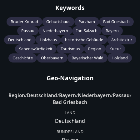
Keywords
Bruder Konrad
Geburtshaus
Parzham
Bad Griesbach
Passau
Niederbayern
Inn-Salzach
Bayern
Deutschland
Holzhaus
historische Gebäude
Architektur
Sehenswürdigkeit
Tourismus
Region
Kultur
Geschichte
Oberbayern
Bayerischer Wald
Holzland
Geo-Navigation
Region
/
Deutschland
/
Bayern
/
Niederbayern
/
Passau
/
Bad Griesbach
LAND
Deutschland
BUNDESLAND
Bayern