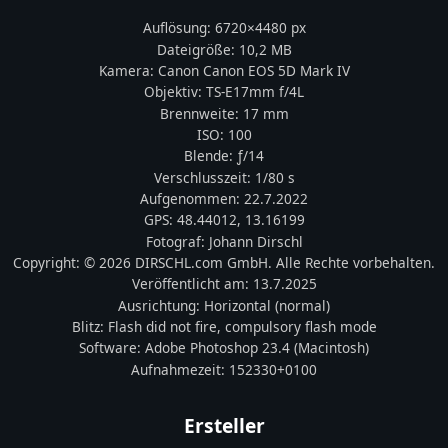
Auflösung:
6720
×
4480
px
Dateigröße:
10,2 MB
Kamera:
Canon
Canon EOS 5D Mark IV
Objektiv:
TS-E17mm f/4L
Brennweite:
17
mm
ISO:
100
Blende: ƒ/
14
Verschlusszeit:
1/80 s
Aufgenommen:
22.7.2022
GPS:
48.44012
,
13.16199
Fotograf:
Johann Dirschl
Copyright:
© 2026 DIRSCHL.com GmbH. Alle Rechte vorbehalten.
Veröffentlicht am:
13.7.2025
Ausrichtung:
Horizontal (normal)
Blitz:
Flash did not fire, compulsory flash mode
Software:
Adobe Photoshop 23.4 (Macintosh)
Aufnahmezeit:
152330+0100
Ersteller