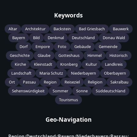
Keywords
Altar
Architektur
Backstein
Bad Griesbach
Bauwerk
Bayern
Bild
Denkmal
Deutschland
Donau Wald
Dorf
Empore
Foto
Gebäude
Gemeinde
Geschichte
Glaube
Gotteshaus
Himmel
Historisch
Kirche
Kleinstadt
Kronberg
Kultur
Landkreis
Landschaft
Maria Schutz
Niederbayern
Oberbayern
Ort
Passau
Region
Reiseziel
Religion
Sakralbau
Sehenswürdigkeit
Sommer
Sonne
Süddeutschland
Tourismus
Geo-Navigation
Region
/
Deutschland
/
Bayern
/
Niederbayern
/
Passau
/