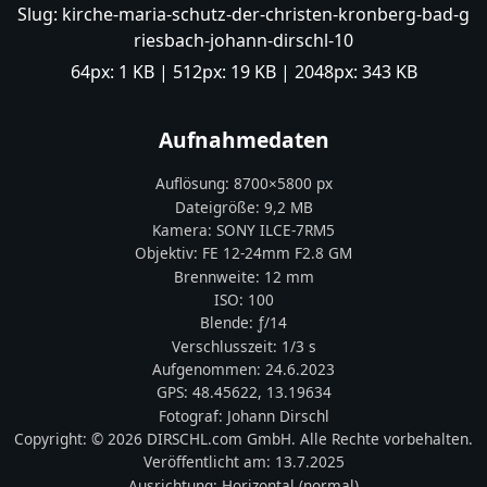
Slug:
kirche-maria-schutz-der-christen-kronberg-bad-g
riesbach-johann-dirschl-10
64px:
1 KB
| 512px:
19 KB
| 2048px:
343 KB
Aufnahmedaten
Auflösung:
8700
×
5800
px
Dateigröße:
9,2 MB
Kamera:
SONY
ILCE-7RM5
Objektiv:
FE 12-24mm F2.8 GM
Brennweite:
12
mm
ISO:
100
Blende: ƒ/
14
Verschlusszeit:
1/3 s
Aufgenommen:
24.6.2023
GPS:
48.45622
,
13.19634
Fotograf:
Johann Dirschl
Copyright:
© 2026 DIRSCHL.com GmbH. Alle Rechte vorbehalten.
Veröffentlicht am:
13.7.2025
Ausrichtung:
Horizontal (normal)