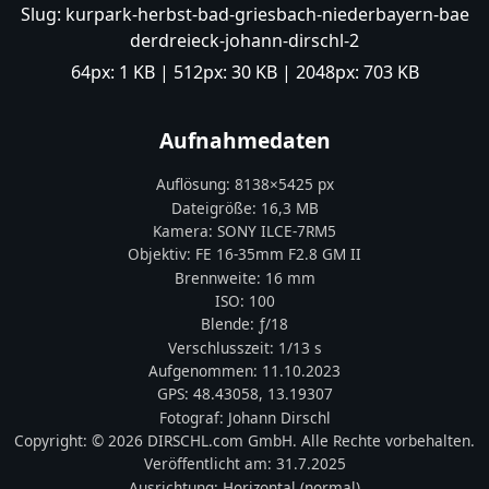
Slug:
kurpark-herbst-bad-griesbach-niederbayern-bae
derdreieck-johann-dirschl-2
64px:
1 KB
| 512px:
30 KB
| 2048px:
703 KB
Aufnahmedaten
Auflösung:
8138
×
5425
px
Dateigröße:
16,3 MB
Kamera:
SONY
ILCE-7RM5
Objektiv:
FE 16-35mm F2.8 GM II
Brennweite:
16
mm
ISO:
100
Blende: ƒ/
18
Verschlusszeit:
1/13 s
Aufgenommen:
11.10.2023
GPS:
48.43058
,
13.19307
Fotograf:
Johann Dirschl
Copyright:
© 2026 DIRSCHL.com GmbH. Alle Rechte vorbehalten.
Veröffentlicht am:
31.7.2025
Ausrichtung:
Horizontal (normal)