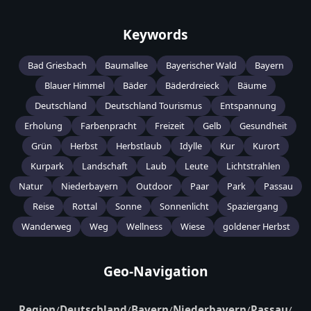
Keywords
Bad Griesbach
Baumallee
Bayerischer Wald
Bayern
Blauer Himmel
Bäder
Bäderdreieck
Bäume
Deutschland
Deutschland Tourismus
Entspannung
Erholung
Farbenpracht
Freizeit
Gelb
Gesundheit
Grün
Herbst
Herbstlaub
Idylle
Kur
Kurort
Kurpark
Landschaft
Laub
Leute
Lichtstrahlen
Natur
Niederbayern
Outdoor
Paar
Park
Passau
Reise
Rottal
Sonne
Sonnenlicht
Spaziergang
Wanderweg
Weg
Wellness
Wiese
goldener Herbst
Geo-Navigation
Region
/
Deutschland
/
Bayern
/
Niederbayern
/
Passau
/