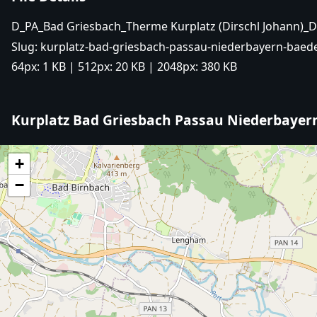
D_PA_Bad Griesbach_Therme Kurplatz (Dirschl Johann)_
Slug:
kurplatz-bad-griesbach-passau-niederbayern-baede
64px:
1 KB
| 512px:
20 KB
| 2048px:
380 KB
Kurplatz Bad Griesbach Passau Niederbayern
+
−