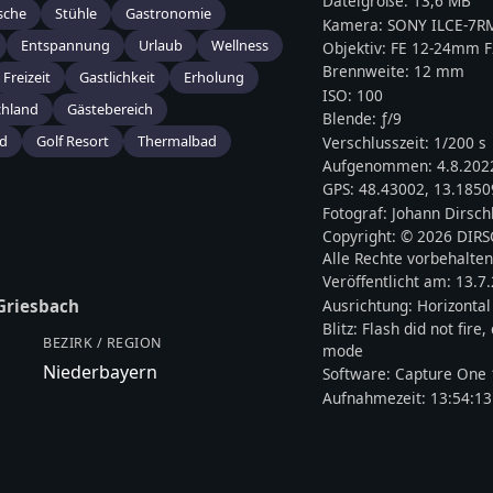
Dateigröße:
13,6 MB
sche
Stühle
Gastronomie
Kamera:
SONY
ILCE-7R
Entspannung
Urlaub
Wellness
Objektiv:
FE 12-24mm F
Brennweite:
12
mm
Freizeit
Gastlichkeit
Erholung
ISO:
100
chland
Gästebereich
Blende: ƒ/
9
nd
Golf Resort
Thermalbad
Verschlusszeit:
1/200 s
Aufgenommen:
4.8.202
GPS:
48.43002
,
13.1850
Fotograf:
Johann Dirsch
Copyright:
© 2026 DIR
Alle Rechte vorbehalten
Veröffentlicht am:
13.7
Ausrichtung:
Horizontal
Griesbach
Blitz:
Flash did not fire
BEZIRK / REGION
mode
Niederbayern
Software:
Capture One 
Aufnahmezeit:
13:54:13