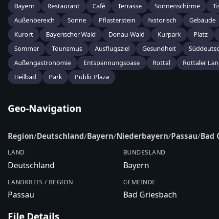
Bayern
Restaurant
Café
Terrasse
Sonnenschirme
Ti
Außenbereich
Sonne
Pflasterstein
historisch
Gebäude
Kurort
Bayerischer Wald
Donau-Wald
Kurpark
Platz
Sommer
Tourismus
Ausflugsziel
Gesundheit
Süddeuts
Außengastronomie
Entspannungsoase
Rottal
Rottaler La
Heilbad
Park
Public Plaza
Geo-Navigation
Region
/
Deutschland
/
Bayern
/
Niederbayern
/
Passau
/
Bad 
LAND
BUNDESLAND
Deutschland
Bayern
LANDKREIS / REGION
GEMEINDE
Passau
Bad Griesbach
File Details