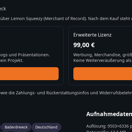
eck
über Lemon Squeezy (Merchant of Record). Nach dem Kauf steht 
Erweiterte Lizenz
99,00 €
Blogs und Präsentationen.
Werbung, Merchandise, größ
ein Projekt.
Keine Weiterveräußerung als S
wie die
Zahlungs- und Rückerstattungsinfos
und
Widerrufsbeleh
Aufnahmedate
Auflösung:
9503
×
6336
p
Bäderdreieck
Deutschland