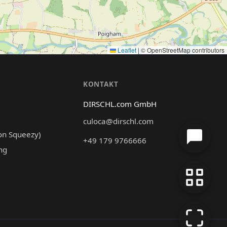
Leaflet
|
© OpenStreetMap contributors
N
KONTAKT
DIRSCHL.com GmbH
culoca@dirschl.com
on Squeezy)
+49 179 9766666
ng