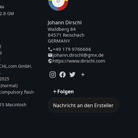
M4
2.8 GM
Johann Dirschl
Waldberg 84
84571 Reischach
GERMANY
2
+49 179 9766666
9
johann.dirschl@gmx.de
l
https://www.dirschl.com
SCHL.com GmbH.
.
.2025
 (normal)
Folgen
, compulsory flash
15 Macintosh
Nachricht an den Ersteller