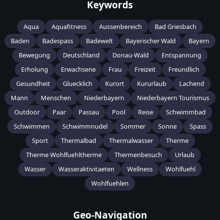
Keywords
Aqua
Aquafitness
Aussenbereich
Bad Griesbach
Baden
Badespass
Badewelt
Bayerischer Wald
Bayern
Bewegung
Deutschland
Donau-Wald
Entspannung
Erholung
Erwachsene
Frau
Freizeit
Freundlich
Gesundheit
Gluecklich
Kurort
Kururlaub
Lachend
Mann
Menschen
Niederbayern
Niederbayern Tourismus
Outdoor
Paar
Passau
Pool
Reise
Schwimmbad
Schwimmen
Schwimmnudel
Sommer
Sonne
Spass
Sport
Thermalbad
Thermalwasser
Therme
Therme Wohlfuehltherme
Thermenbesuch
Urlaub
Wasser
Wasseraktivitaeten
Wellness
Wohlfuehl
Wohlfuehlen
Geo-Navigation