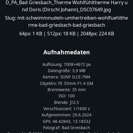
D_PA_Bad Griesbach_Therme Wohlfühltherme Harry u
nd Doris (Dirschl Johann)_DSC07649.jpg
Slug:
mit-schwimmnudeln-umhertreiben-wohlfuehlthe
rme-bad-griesbach-bad-griesbach
64px:
1 KB
| 512px:
18 KB
| 2048px:
224 KB
Aufnahmedaten
Auflösung:
7008
×
4672
px
Dateigröße:
3,9 MB
Kamera:
SONY
ILCE-7M4
Objektiv:
FE 35mm F1.4 GM
Brennweite:
35
mm
ISO:
100
Blende: ƒ/
2.5
Verschlusszeit:
1/1600 s
Aufgenommen:
29.6.2024
GPS:
48.42843
,
13.18532
Fotograf:
Bad Griesbach