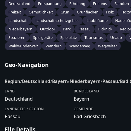
Deutschland
Entspannung
Erholung
Erlebnis
Familien
Freizeit
Gemütlichkeit
Grün
Grünflächen
Holz
Holz
Landschaft
Landschaftsschutzgebiet
Laubbäume
Nadelbä
Niederbayern
Outdoor
Park
Passau
Picknick
Regio
Spazieren
Spielgeräte
Spielplatz
Tourismus
Urlaub
Waldwunderwelt
Wandern
Wanderweg
Wegweiser
Geo-Navigation
Region
/
Deutschland
/
Bayern
/
Niederbayern
/
Passau
/
Bad 
LAND
BUNDESLAND
Deutschland
Bayern
LANDKREIS / REGION
GEMEINDE
Passau
Bad Griesbach
File Details