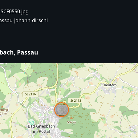
DSCF0550.jpg
assau-johann-dirschl
sbach, Passau