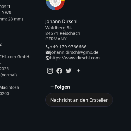
0S II
 R WR
5mm:
28
mm)
Johann Dirschl
Waldberg 84
84571 Reischach
GERMANY
2
+49 179 9766666
l
johann.dirschl@gmx.de
SCHL.com GmbH.
https://www.dirschl.com
.
.2025
 (normal)
Folgen
Macintosh
0200
Nachricht an den Ersteller