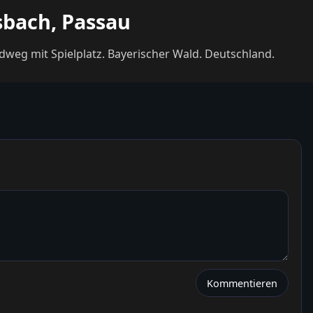
sbach, Passau
Parkplatz Waldwunderwelt in Bad Griesbach, Landkreis Passau, Niederbayern, Bayern. Das Bild zeigt einen Waldweg mit Spielplatz. Bayerischer Wald. Deutschland.
Kommentieren