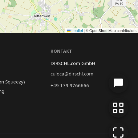
Leaflet
|
© OpenStreetMap contributors
N
KONTAKT
DIRSCHL.com GmbH
culoca@dirschl.com
on Squeezy)
+49 179 9766666
ng