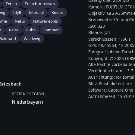
Dateigröße:
22,4 MB
Ferien
Freilichtmuseum
Kamera:
FUJIFILM
GFX10
weg
Idyll
Infotafel
Kinder
Objektiv:
GF20-35mmF4
Brennweite:
35
mm
(3
ume
Natur
Naturerlebnis
ISO:
320
n
Reise
Ruhe
Sommer
Blende: ƒ/
4
Waldrand
Waldweg
Verschlusszeit:
1/60 s
GPS:
48.45564
,
13.2085
Fotograf:
Johann Dirsch
Copyright:
© 2026 DIR
Alle Rechte vorbehalten
Veröffentlicht am:
13.7
Ausrichtung:
Horizontal
Blitz:
Flash did not fire
Griesbach
Software:
Capture One 
BEZIRK / REGION
Aufnahmezeit:
195101+
Niederbayern