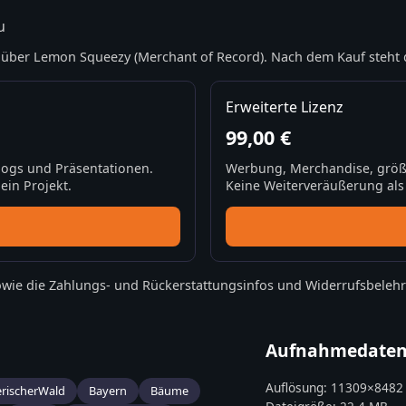
u
über Lemon Squeezy (Merchant of Record). Nach dem Kauf steht 
Erweiterte Lizenz
99,00 €
Blogs und Präsentationen.
Werbung, Merchandise, größ
ein Projekt.
Keine Weiterveräußerung als S
wie die
Zahlungs- und Rückerstattungsinfos
und
Widerrufsbeleh
Aufnahmedate
Auflösung:
11309
×
8482
rischerWald
Bayern
Bäume