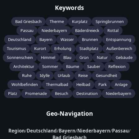
Keywords
Bad Griesbach
Therme
Kurplatz
Springbrunnen
Passau
Niederbayern
Bäderdreieck
Rottal
Deutschland
Bayern
Wasser
Brunnen
Entspannung
Tourismus
Kurort
Erholung
Stadtplatz
Außenbereich
Sonnenschein
Himmel
Blau
Grün
Natur
Gebäude
Architektur
Sommer
Bäume
Sauber
Reflexion
Ruhe
Idylle
Urlaub
Reise
Gesundheit
Wohlbefinden
Thermalbad
Heilbad
Park
Anlage
Platz
Promenade
Besuch
Destination
Niederbayern
Geo-Navigation
Region
/
Deutschland
/
Bayern
/
Niederbayern
/
Passau
/
Bad Griesbach