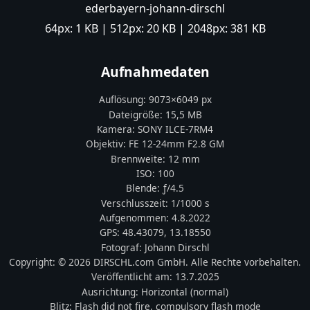
ederbayern-johann-dirschl
64px:
1 KB
| 512px:
20 KB
| 2048px:
381 KB
Aufnahmedaten
Auflösung:
9073
×
6049
px
Dateigröße:
15,5 MB
Kamera:
SONY
ILCE-7RM4
Objektiv:
FE 12-24mm F2.8 GM
Brennweite:
12
mm
ISO:
100
Blende: ƒ/
4.5
Verschlusszeit:
1/1000 s
Aufgenommen:
4.8.2022
GPS:
48.43079
,
13.18550
Fotograf:
Johann Dirschl
Copyright:
© 2026 DIRSCHL.com GmbH. Alle Rechte vorbehalten.
Veröffentlicht am:
13.7.2025
Ausrichtung:
Horizontal (normal)
Blitz:
Flash did not fire, compulsory flash mode