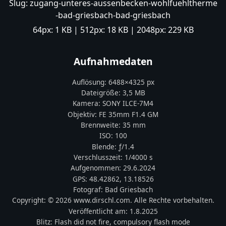
Slug:
zugang-unteres-aussenbecken-wohlfuehltherme
-bad-griesbach-bad-griesbach
64px:
1 KB
| 512px:
18 KB
| 2048px:
229 KB
Aufnahmedaten
Auflösung:
6488
×
4325
px
Dateigröße:
3,5 MB
Kamera:
SONY
ILCE-7M4
Objektiv:
FE 35mm F1.4 GM
Brennweite:
35
mm
ISO:
100
Blende: ƒ/
1.4
Verschlusszeit:
1/4000 s
Aufgenommen:
29.6.2024
GPS:
48.42862
,
13.18526
Fotograf:
Bad Griesbach
Copyright:
© 2026 www.dirschl.com. Alle Rechte vorbehalten.
Veröffentlicht am:
1.8.2025
Blitz:
Flash did not fire, compulsory flash mode