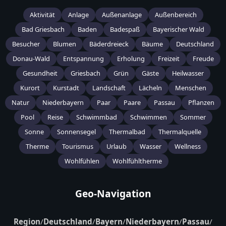
Aktivität
Anlage
Außenanlage
Außenbereich
Bad Griesbach
Baden
Badespaß
Bayerischer Wald
Besucher
Blumen
Bäderdreieck
Bäume
Deutschland
Donau-Wald
Entspannung
Erholung
Freizeit
Freude
Gesundheit
Griesbach
Grün
Gäste
Heilwasser
Kurort
Kurstadt
Landschaft
Lächeln
Menschen
Natur
Niederbayern
Paar
Paare
Passau
Pflanzen
Pool
Reise
Schwimmbad
Schwimmen
Sommer
Sonne
Sonnensegel
Thermalbad
Thermalquelle
Therme
Tourismus
Urlaub
Wasser
Wellness
Wohlfühlen
Wohlfühltherme
Geo-Navigation
Region
/
Deutschland
/
Bayern
/
Niederbayern
/
Passau
/