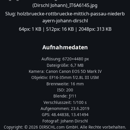
(Dirschl Johann)_IT6A6145.jpg
Slug:
holzbruecke-rottbruecke-mittich-passau-niederb
ayern-johann-dirschl
64px:
1 KB
| 512px:
16 KB
| 2048px:
313 KB
Aufnahmedaten
Auflösung:
6720
×
4480
px
Dateigröße:
6,7 MB
Kamera:
Canon
Canon EOS 5D Mark IV
Objektiv:
EF16-35mm f/2.8L III USM
Brennweite:
16
mm
ISO:
200
Blende: ƒ/
11
Verschlusszeit:
1/100 s
Aufgenommen:
23.6.2019
GPS:
48.44838
,
13.41494
Fotograf:
Johann Dirschl
Copyright:
© 2026 DIRSCHL.com GmbH. Alle Rechte vorbehalten.