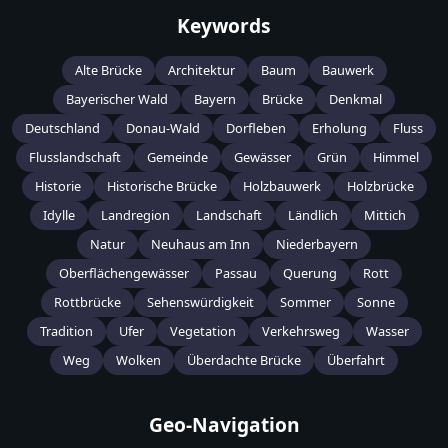
Keywords
Alte Brücke
Architektur
Baum
Bauwerk
Bayerischer Wald
Bayern
Brücke
Denkmal
Deutschland
Donau-Wald
Dorfleben
Erholung
Fluss
Flusslandschaft
Gemeinde
Gewässer
Grün
Himmel
Historie
Historische Brücke
Holzbauwerk
Holzbrücke
Idylle
Landregion
Landschaft
Ländlich
Mittich
Natur
Neuhaus am Inn
Niederbayern
Oberflächengewässer
Passau
Querung
Rott
Rottbrücke
Sehenswürdigkeit
Sommer
Sonne
Tradition
Ufer
Vegetation
Verkehrsweg
Wasser
Weg
Wolken
Überdachte Brücke
Überfahrt
Geo-Navigation