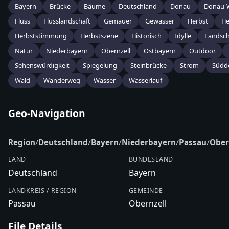
Bayern
Brücke
Bäume
Deutschland
Donau
Donau-
Fluss
Flusslandschaft
Gemäuer
Gewässer
Herbst
He
Herbststimmung
Herbstszene
Historisch
Idylle
Landsch
Natur
Niederbayern
Obernzell
Ostbayern
Outdoor
Sehenswürdigkeit
Spiegelung
Steinbrücke
Strom
Südd
Wald
Wanderweg
Wasser
Wasserlauf
Geo-Navigation
Region
/
Deutschland
/
Bayern
/
Niederbayern
/
Passau
/
Ober
LAND
BUNDESLAND
Deutschland
Bayern
LANDKREIS / REGION
GEMEINDE
Passau
Obernzell
File Details