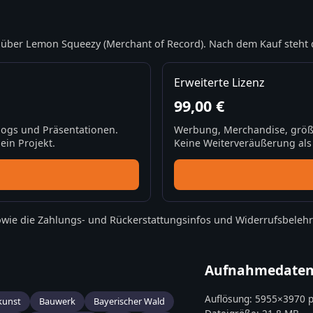
über Lemon Squeezy (Merchant of Record). Nach dem Kauf steht 
Erweiterte Lizenz
99,00 €
Blogs und Präsentationen.
Werbung, Merchandise, größ
ein Projekt.
Keine Weiterveräußerung als S
wie die
Zahlungs- und Rückerstattungsinfos
und
Widerrufsbeleh
Aufnahmedate
Auflösung:
5955
×
3970
p
kunst
Bauwerk
Bayerischer Wald