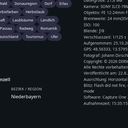
Dateigröße:
21,8 MB
Wald
Donauregion
Dorf
Erlau
Kamera:
SONY
ILCE-7R
rbstfarben
Herbstlaub
Objektiv:
FE 12-24mm F
Brennweite:
24
mm
(3
aft
Laubbäume
Ländlich
ISO:
100
Passau
Radweg
Romantik
Blende: ƒ/
8
eutschland
Tourismus
Ufer
Verschlusszeit:
1/125 s
Aufgenommen:
25.10.2
GPS:
48.56333
,
13.5795
Fotograf:
Johann Dirsch
Copyright:
© 2026 DIR
Alle Rechte vorbehalten
Veröffentlicht am:
22.8
Ausrichtung:
Horizontal
nzell
Blitz:
Flash did not fire
BEZIRK / REGION
mode
Niederbayern
Software:
Capture One 
Aufnahmezeit:
15:35:15