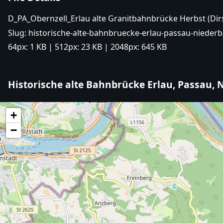
D_PA_Obernzell_Erlau alte Granitbahnbrücke Herbst (Di
Slug:
historische-alte-bahnbruecke-erlau-passau-niederb
64px:
1 KB
| 512px:
23 KB
| 2048px:
645 KB
Historische alte Bahnbrücke Erlau, Passau,
+
−