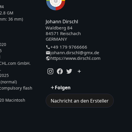
M4
2.8 GM
5mm:
36
mm)
Johann Dirschl
Waldberg 84
84571 Reischach
GERMANY
020
+49 179 9766666
5
johann.dirschl@gmx.de
l
https://www.dirschl.com
SCHL.com GmbH.
.
.2025
 (normal)
Folgen
, compulsory flash
20 Macintosh
Nachricht an den Ersteller