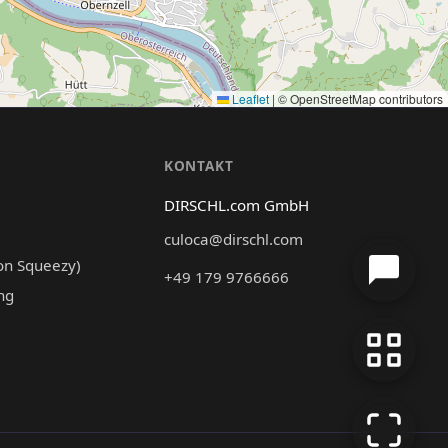
Leaflet
|
© OpenStreetMap contributors
N
KONTAKT
DIRSCHL.com GmbH
culoca@dirschl.com
on Squeezy)
+49 179 9766666
ng