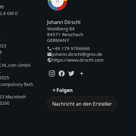
M5
2.8 GM II
Johann Dirschl
Waldberg 84
84571 Reischach
s
GERMANY
023
+49 179 9766666
8
johann.dirschl@gmx.de
l
https://www.dirschl.com
SCHL.com GmbH.
.
.2025
, compulsory flash
Folgen
23 Macintosh
0200
Nachricht an den Ersteller