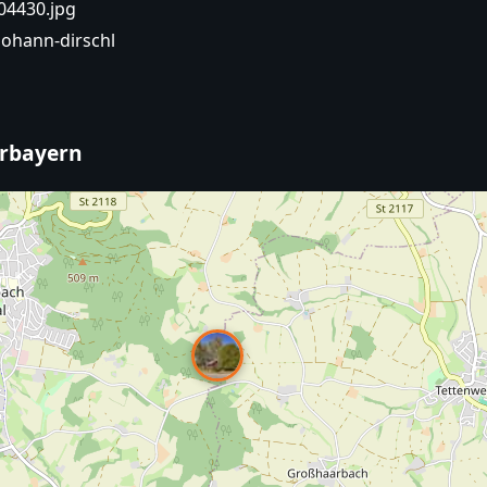
04430.jpg
johann-dirschl
erbayern