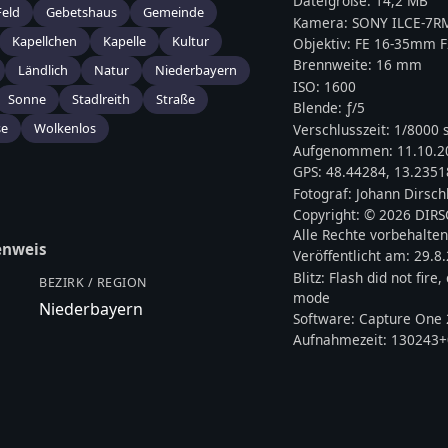
Dateigröße:
14,2 MB
Feld
Gebetshaus
Gemeinde
Kamera:
SONY
ILCE-7R
Kapellchen
Kapelle
Kultur
Objektiv:
FE 16-35mm F
Brennweite:
16
mm
Ländlich
Natur
Niederbayern
ISO:
1600
Sonne
Stadlreith
Straße
Blende: ƒ/
5
se
Wolkenlos
Verschlusszeit:
1/8000 
Aufgenommen:
11.10.2
GPS:
48.44284
,
13.2351
Fotograf:
Johann Dirsch
Copyright:
© 2026 DIR
Alle Rechte vorbehalten
enweis
Veröffentlicht am:
29.8
Blitz:
Flash did not fire
BEZIRK / REGION
mode
Niederbayern
Software:
Capture One 
Aufnahmezeit:
130243+