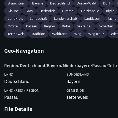
Brauchtum
Bäume
Deutschland
Donau-Wald
Dorf
Glaube
Gras
Herbstlich
Himmel
Holzkapelle
Idylle
Landkreis
Landschaft
Landwirtschaft
Laubbaum
Licht
Ortsteil
Passau
Region
Ruhe
Sakralbau
Schatten
Tettenweis
Tradition
Waldrand
Weg
Wegkreuz
Wie
Geo-Navigation
Region
/
Deutschland
/
Bayern
/
Niederbayern
/
Passau
/
Tett
LAND
BUNDESLAND
Deutschland
Bayern
LANDKREIS / REGION
GEMEINDE
Passau
Tettenweis
File Details