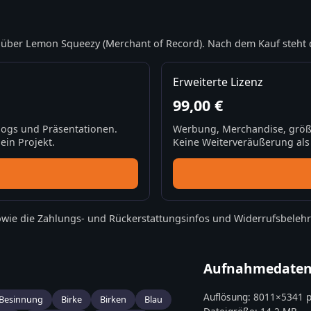
über Lemon Squeezy (Merchant of Record). Nach dem Kauf steht 
Erweiterte Lizenz
99,00 €
Blogs und Präsentationen.
Werbung, Merchandise, größ
ein Projekt.
Keine Weiterveräußerung als S
wie die
Zahlungs- und Rückerstattungsinfos
und
Widerrufsbeleh
Aufnahmedate
Auflösung:
8011
×
5341
p
Besinnung
Birke
Birken
Blau