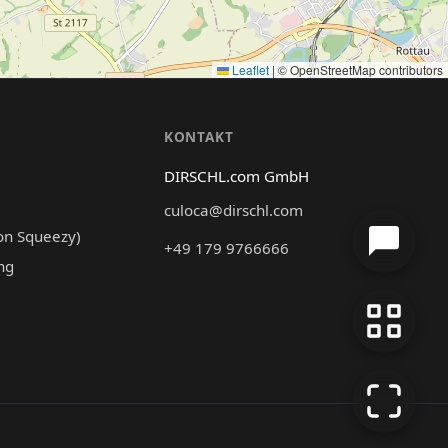
Leaflet
|
© OpenStreetMap contributors
N
KONTAKT
DIRSCHL.com GmbH
culoca@dirschl.com
on Squeezy)
+49 179 9766666
ng