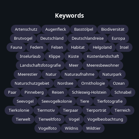
Keywords
Artenschutz
Augenfleck
Basstölpel
Biodiversität
Brutvogel
Deutschland
Deutschlandreise
Europa
Fauna
Federn
Felsen
Habitat
Helgoland
Insel
Inselurlaub
Klippe
Küste
Küstenlandschaft
Landschaftsfotografie
Meer
Meeresbewohner
Meerestier
Natur
Naturaufnahme
Naturpark
Naturschutzgebiet
Nordsee
Ornithologie
Ozean
Paar
Pinneberg
Reisen
Schleswig-Holstein
Schnabel
Seevogel
Seevogelkolonie
Tiere
Tierfotografie
Tierkolonie
Tiermotiv
Tierpaar
Tierporträt
Tierreich
Tierwelt
Tierweltfoto
Vogel
Vogelbeobachtung
Vogelfoto
Wildnis
Wildtier