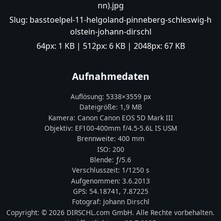
nn).jpg
Slug:
basstoelpel-11-helgoland-pinneberg-schleswig-h
olstein-johann-dirschl
64px:
1 KB
| 512px:
6 KB
| 2048px:
67 KB
Aufnahmedaten
Auflösung:
5338
×
3559
px
Dateigröße:
1,9 MB
Kamera:
Canon
Canon EOS 5D Mark III
Objektiv:
EF100-400mm f/4.5-5.6L IS USM
Brennweite:
400
mm
ISO:
200
Blende: ƒ/
5.6
Verschlusszeit:
1/1250 s
Aufgenommen:
3.6.2013
GPS:
54.18741
,
7.87225
Fotograf:
Johann Dirschl
Copyright:
© 2026 DIRSCHL.com GmbH. Alle Rechte vorbehalten.