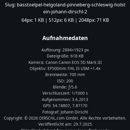
Slug:
basstoelpel-helgoland-pinneberg-schleswig-holst
ein-johann-dirschl-2
64px:
1 KB
| 512px:
6 KB
| 2048px:
71 KB
Aufnahmedaten
Auflösung:
2884
×
1923
px
Dateigröße:
618 KB
Kamera:
Canon
Canon EOS 5D Mark III
Objektiv:
EF500mm f/4L IS USM +1.4x
Brennweite:
700
mm
ISO:
200
Blende: ƒ/
5.6
Verschlusszeit:
1/1000 s
Aufgenommen:
3.6.2013
GPS:
54.18807
,
7.87170
Fotograf:
Johann Dirschl
Copyright:
© 2026 DIRSCHL.com GmbH. Alle Rechte vorbehalten.
Veröffentlicht am:
29.7.2025