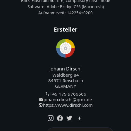
Blitz:
Flash did not fire, compulsory flash mode
Software:
Adobe Bridge CS6 (Macintosh)
Aufnahmezeit:
142254+0200
Ersteller
Johann Dirschl
Waldberg 84
84571 Reischach
GERMANY
+49 179 9766666
johann.dirschl@gmx.de
https://www.dirschl.com