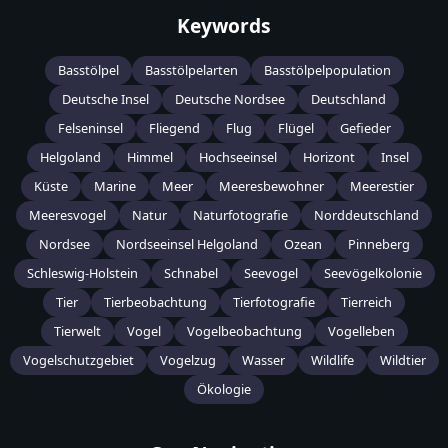
Keywords
Basstölpel
Basstölpelarten
Basstölpelpopulation
Deutsche Insel
Deutsche Nordsee
Deutschland
Felseninsel
Fliegend
Flug
Flügel
Gefieder
Helgoland
Himmel
Hochseeinsel
Horizont
Insel
Küste
Marine
Meer
Meeresbewohner
Meerestier
Meeresvogel
Natur
Naturfotografie
Norddeutschland
Nordsee
Nordseeinsel Helgoland
Ozean
Pinneberg
Schleswig-Holstein
Schnabel
Seevogel
Seevögelkolonie
Tier
Tierbeobachtung
Tierfotografie
Tierreich
Tierwelt
Vogel
Vogelbeobachtung
Vogelleben
Vogelschutzgebiet
Vogelzug
Wasser
Wildlife
Wildtier
Ökologie