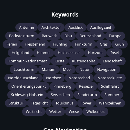
Keywords
Antenne
Architektur
Ausblick
Ausflugsziel
Backsteinturm
Bauwerk
Blau
Deutschland
Europa
Ferien
Freistehend
Frühling
Funkturm
Gras
Grün
Helgoland
Himmel
Hochseeinsel
Horizont
Insel
Kommunikationsmast
Küste
Küstengebiet
Landschaft
Leuchtturm
Maritim
Meer
Natur
Navigation
Norddeutschland
Nordsee
Nordseebad
Nordseeküste
Orientierungspunkt
Pinneberg
Reiseziel
Schifffahrt
Schleswig-Holstein
Seezeichen
Sendeturm
Sommer
Struktur
Tageslicht
Tourismus
Tower
Wahrzeichen
Weitsicht
Wetter
Wiese
Wolkenlos