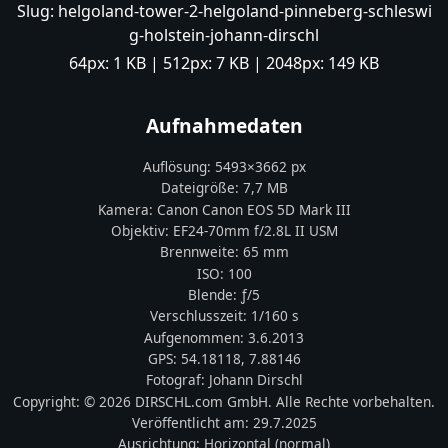
Slug:
helgoland-tower-2-helgoland-pinneberg-schleswi
g-holstein-johann-dirschl
64px:
1 KB
| 512px:
7 KB
| 2048px:
149 KB
Aufnahmedaten
Auflösung:
5493
×
3662
px
Dateigröße:
7,7 MB
Kamera:
Canon
Canon EOS 5D Mark III
Objektiv:
EF24-70mm f/2.8L II USM
Brennweite:
65
mm
ISO:
100
Blende: ƒ/
5
Verschlusszeit:
1/160 s
Aufgenommen:
3.6.2013
GPS:
54.18118
,
7.88146
Fotograf:
Johann Dirschl
Copyright:
© 2026 DIRSCHL.com GmbH. Alle Rechte vorbehalten.
Veröffentlicht am:
29.7.2025
Ausrichtung:
Horizontal (normal)